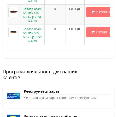
(0.8 m)
грн
Воблер Usami
0
1.00
У кошик
Shirasu 58SP-
SR 5.2 g UR06
(0.8 m)
грн
Воблер Usami
0
1.00
У кошик
Shirasu 58SP-
SR 5.2 g UR09
(0.8 m)
Програма лояльності для наших
клієнтів
Реєструйтеся зараз
5% знижки усім зареєстрованим користувачам
Знижки за відгуки та обзори