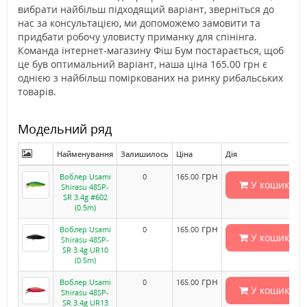
вибрати найбільш підходящий варіант, зверніться до
нас за консультацією, ми допоможемо замовити та
придбати робочу уловисту приманку для спінінга.
Команда інтернет-магазину Фіш Бум постарається, щоб
це був оптимальний варіант, наша ціна 165.00 грн є
однією з найбільш поміркованих на ринку рибальських
товарів.
Модельний ряд
Найменування
Залишилось
Ціна
Дія
грн
Воблер Usami
0
165.00
У кошик
Shirasu 48SP-
SR 3.4g #602
(0.5m)
грн
Воблер Usami
0
165.00
У кошик
Shirasu 48SP-
SR 3.4g UR10
(0.5m)
грн
Воблер Usami
0
165.00
У кошик
Shirasu 48SP-
SR 3.4g UR13