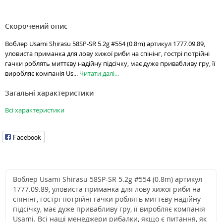
Скорочений опис
Воблер Usami Shirasu 58SP-SR 5.2g #554 (0.8m) артикул 1777.09.89,
уловиста приманка для лову хижої риби на спінінг, гострі потрійні
гачки роблять миттєву надійну підсічку, має дуже привабливу гру, її
виробляє компанія Us...
Читати далі...
Загальні характеристики
Всі характеристики
Facebook
Воблер Usami Shirasu 58SP-SR 5.2g #554 (0.8m) артикул
1777.09.89, уловиста приманка для лову хижої риби на
спінінг, гострі потрійні гачки роблять миттєву надійну
підсічку, має дуже привабливу гру, її виробляє компанія
Usami. Всі наші менеджери рибалки, якщо є питання, як