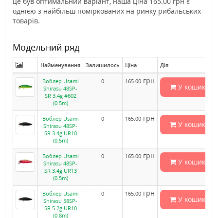
це був оптимальний варіант, наша ціна 165.00 грн є
однією з найбільш поміркованих на ринку рибальських
товарів.
Модельний ряд
Найменування
Залишилось
Ціна
Дія
грн
Воблер Usami
0
165.00
У кошик
Shirasu 48SP-
SR 3.4g #602
(0.5m)
грн
Воблер Usami
0
165.00
У кошик
Shirasu 48SP-
SR 3.4g UR10
(0.5m)
грн
Воблер Usami
0
165.00
У кошик
Shirasu 48SP-
SR 3.4g UR13
(0.5m)
грн
Воблер Usami
0
165.00
У кошик
Shirasu 58SP-
SR 5.2g UR10
(0.8m)