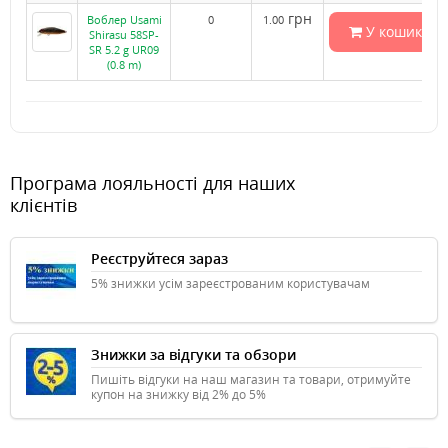
грн
Воблер Usami
0
1.00
У кошик
Shirasu 58SP-
SR 5.2 g UR09
(0.8 m)
Програма лояльності для наших
клієнтів
Реєструйтеся зараз
5% знижки усім зареєстрованим користувачам
Знижки за відгуки та обзори
Пишіть відгуки на наш магазин та товари, отримуйте
купон на знижку від 2% до 5%