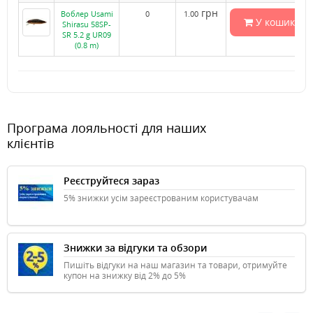
грн
Воблер Usami
0
1.00
У кошик
Shirasu 58SP-
SR 5.2 g UR09
(0.8 m)
Програма лояльності для наших
клієнтів
Реєструйтеся зараз
5% знижки усім зареєстрованим користувачам
Знижки за відгуки та обзори
Пишіть відгуки на наш магазин та товари, отримуйте
купон на знижку від 2% до 5%