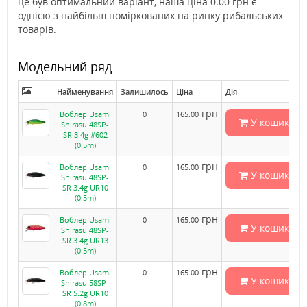
це був оптимальний варіант, наша ціна 0.00 грн є
однією з найбільш поміркованих на ринку рибальських
товарів.
Модельний ряд
Найменування
Залишилось
Ціна
Дія
грн
Воблер Usami
0
165.00
У кошик
Shirasu 48SP-
SR 3.4g #602
(0.5m)
грн
Воблер Usami
0
165.00
У кошик
Shirasu 48SP-
SR 3.4g UR10
(0.5m)
грн
Воблер Usami
0
165.00
У кошик
Shirasu 48SP-
SR 3.4g UR13
(0.5m)
грн
Воблер Usami
0
165.00
У кошик
Shirasu 58SP-
SR 5.2g UR10
(0.8m)