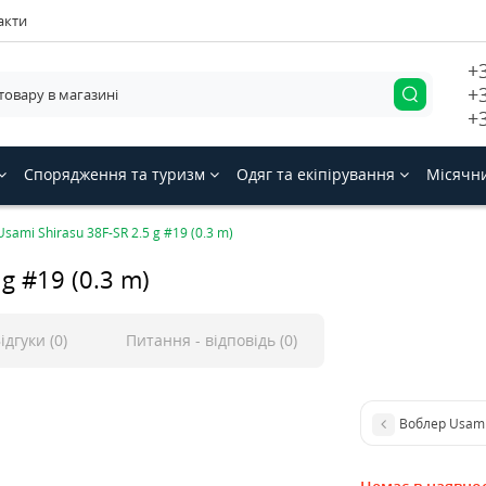
акти
+
+
+
Спорядження та туризм
Одяг та екіпірування
Місячн
sami Shirasu 38F-SR 2.5 g #19 (0.3 m)
g #19 (0.3 m)
ідгуки (0)
Питання - відповідь (0)
Воблер Usami 