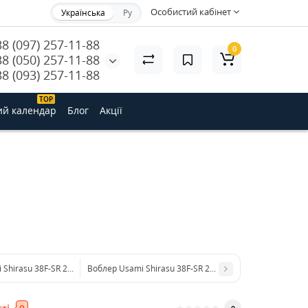
Особистий кабінет
Українська
Ру
38 (097) 257-11-88
0
38 (050) 257-11-88
38 (093) 257-11-88
ТОP
ий календар
Блог
Акції
Shirasu 38F-SR 2.5 g #115 (0.3 m)
Воблер Usami Shirasu 38F-SR 2.5 g #331 (0.3 m)