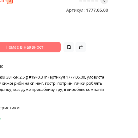
ті
0
0
Артикул:
1777.05.00
Немає в наявності
ис
su 38F-SR 2.5 g #19 (0.3 m) артикул 1777.05.00, уловиста
хижої риби на спінінг, гострі потрійні гачки роблять
дсічку, має дуже привабливу гру, її виробляє компанія
теристики
и