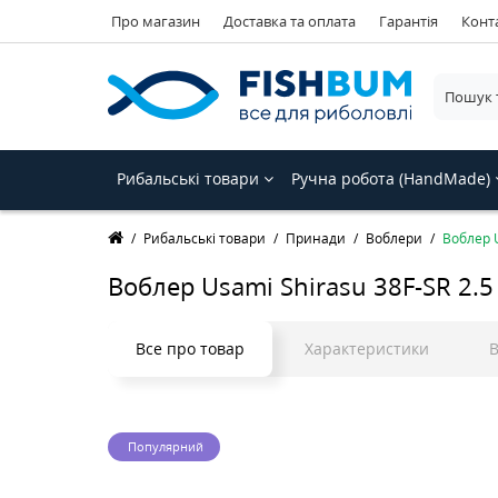
Про магазин
Доставка та оплата
Гарантія
Конт
Рибальські товари
Ручна робота (HandMade)
Рибальські товари
Принади
Воблери
Воблер U
Воблер Usami Shirasu 38F-SR 2.5 
Все про товар
Характеристики
В
Популярний