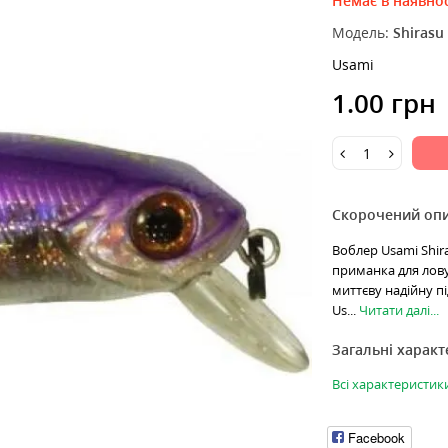
Немає в наявнос
Модель:
Shirasu
Usami
1.00 грн
Скорочений оп
Воблер Usami Shira
приманка для лову 
миттєву надійну пі
Us...
Читати далі...
Загальні харак
Всі характеристик
Facebook