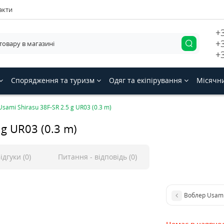
акти
+
+
+
Спорядження та туризм
Одяг та екіпірування
Місячн
sami Shirasu 38F-SR 2.5 g UR03 (0.3 m)
 g UR03 (0.3 m)
ідгуки (0)
Питання - відповідь (0)
Воблер Usami 