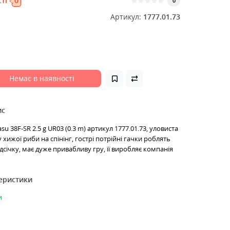
ті
0
0
Артикул:
1777.01.73
Немає в наявності
ис
su 38F-SR 2.5 g UR03 (0.3 m) артикул 1777.01.73, уловиста
хижої риби на спінінг, гострі потрійні гачки роблять
дсічку, має дуже привабливу гру, її виробляє компанія
теристики
и