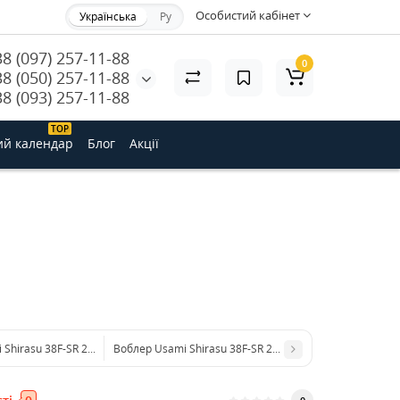
Особистий кабінет
Українська
Ру
38 (097) 257-11-88
0
38 (050) 257-11-88
38 (093) 257-11-88
ТОP
ий календар
Блог
Акції
Shirasu 38F-SR 2.5 g #584 (0.3 m)
Воблер Usami Shirasu 38F-SR 2.5 g UR06 (0.3 m)