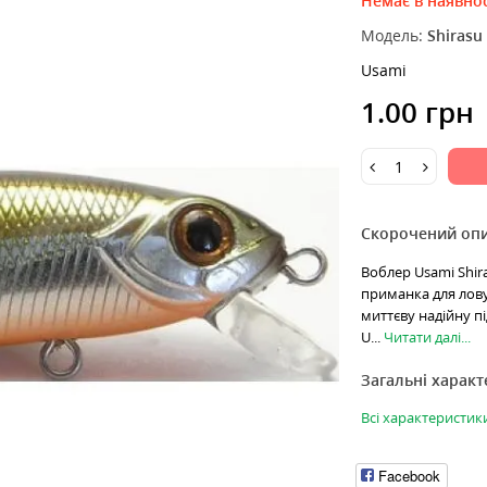
Немає в наявнос
Модель:
Shirasu
Usami
1.00 грн
Скорочений оп
Воблер Usami Shira
приманка для лову 
миттєву надійну пі
U...
Читати далі...
Загальні харак
Всі характеристик
Facebook