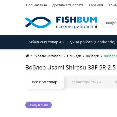
Про магазин
Доставка та оплата
Гарантія
Конт
Рибальські товари
Ручна робота (HandMade)
Рибальські товари
Принади
Воблери
Воблер U
Воблер Usami Shirasu 38F-SR 2.5
Все про товар
Характеристики
В
Популярний