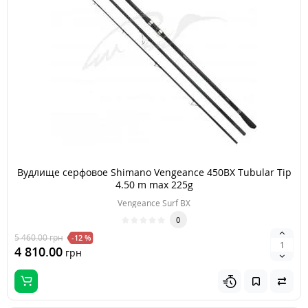
Вудлище серфовое Shimano Vengeance 450BX Tubular Tip
4.50 m max 225g
Vengeance Surf BX
0
5 460.00
грн
-12 %
4 810.00
грн