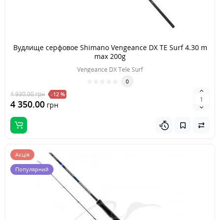
Вудлище серфовое Shimano Vengeance DX TE Surf 4.30 m
max 200g
Vengeance DX Tele Surf
0
4 930.00
грн
-12 %
4 350.00
грн
Акція
Популярний