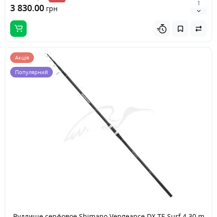
3 830.00
грн
Акція
Популярний
Вудлище серфовое Shimano Vengeance DX TE Surf 4.30 m