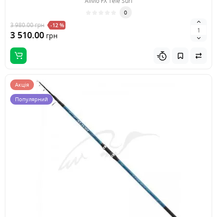
Alivio FX Tele Surf
0
3 980.00
грн
-12 %
3 510.00
грн
Акція
Популярний