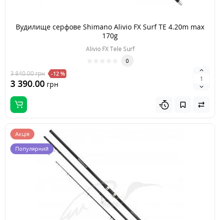
Вудилище серфове Shimano Alivio FX Surf TE 4.20m max
170g
Alivio FX Tele Surf
0
3 840.00
грн
-12 %
3 390.00
грн
Акція
Популярний