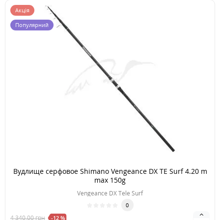
Акція
Популярний
Вудлище серфовое Shimano Vengeance DX TE Surf 4.20 m
max 150g
Vengeance DX Tele Surf
0
4 340.00
грн
-12 %