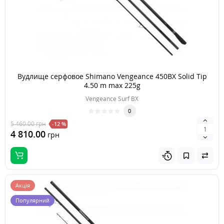
Вудлище серфовое Shimano Vengeance 450BX Solid Tip
4.50 m max 225g
Vengeance Surf BX
0
5 460.00
грн
-12 %
4 810.00
грн
Акція
Популярний