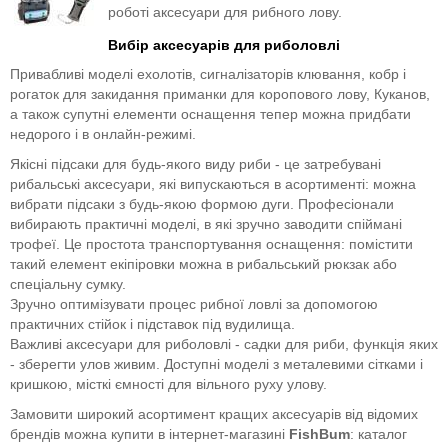
роботі аксесуари для рибного лову.
Вибір аксесуарів для риболовлі
Привабливі моделі ехолотів, сигналізаторів клювання, кобр і
рогаток для закидання приманки для коропового лову, Куканов,
а також супутні елементи оснащення тепер можна придбати
недорого і в онлайн-режимі.
Якісні підсаки для будь-якого виду риби - це затребувані
рибальські аксесуари, які випускаються в асортименті: можна
вибрати підсаки з будь-якою формою дуги. Професіонали
вибирають практичні моделі, в які зручно заводити спіймані
трофеї. Це простота транспортування оснащення: помістити
такий елемент екіпіровки можна в рибальський рюкзак або
спеціальну сумку.
Зручно оптимізувати процес рибної ловлі за допомогою
практичних стійок і підставок під вудилища.
Важливі аксесуари для риболовлі - садки для риби, функція яких
- зберегти улов живим. Доступні моделі з металевими сітками і
кришкою, місткі ємності для вільного руху улову.
Замовити широкий асортимент кращих аксесуарів від відомих
брендів можна купити в інтернет-магазині
FishBum
: каталог