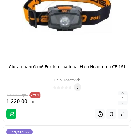
Ліхтар налобний Fox International Halo Headtorch CEI161
Halo Headtorch
0
1 730.00
грн
-29 %
1 220.00
грн
Популярний