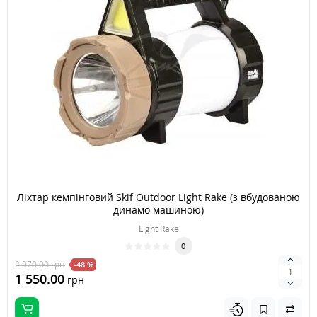
Ліхтар кемпінговий Skif Outdoor Light Rake (з вбудованою
динамо машиною)
Light Rake
0
2 970.00
грн
-48 %
1 550.00
грн