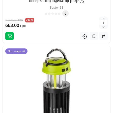
повербанка) індикатор розряду
Buster SE
0
1 060.00
грн
-37 %
663.00
грн
Популярний