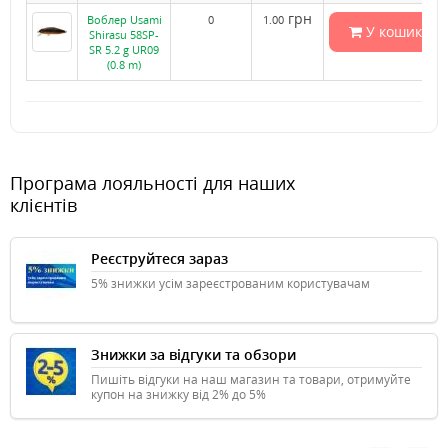
грн
Воблер Usami
0
1.00
У кошик
Shirasu 58SP-
SR 5.2 g UR09
(0.8 m)
Програма лояльності для наших
клієнтів
Реєструйтеся зараз
5% знижки усім зареєстрованим користувачам
Знижки за відгуки та обзори
Пишіть відгуки на наш магазин та товари, отримуйте
купон на знижку від 2% до 5%