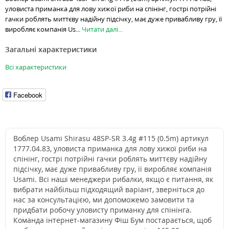
уловиста приманка для лову хижої риби на спінінг, гострі потрійні
гачки роблять миттєву надійну підсічку, має дуже привабливу гру, її
виробляє компанія Us...
Читати далі...
Загальні характеристики
Всі характеристики
Facebook
Воблер Usami Shirasu 48SP-SR 3.4g #115 (0.5m) артикул
1777.04.83, уловиста приманка для лову хижої риби на
спінінг, гострі потрійні гачки роблять миттєву надійну
підсічку, має дуже привабливу гру, її виробляє компанія
Usami. Всі наші менеджери рибалки, якщо є питання, як
вибрати найбільш підходящий варіант, зверніться до
нас за консультацією, ми допоможемо замовити та
придбати робочу уловисту приманку для спінінга.
Команда інтернет-магазину Фіш Бум постарається, щоб