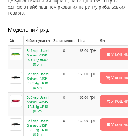
це був оптимальний варіант, наша ціна 165.00 грн є
однією з найбільш поміркованих на ринку рибальських
товарів.
Модельний ряд
Найменування
Залишилось
Ціна
Дія
грн
Воблер Usami
0
165.00
У кошик
Shirasu 48SP-
SR 3.4g #602
(0.5m)
грн
Воблер Usami
0
165.00
У кошик
Shirasu 48SP-
SR 3.4g UR10
(0.5m)
грн
Воблер Usami
0
165.00
У кошик
Shirasu 48SP-
SR 3.4g UR13
(0.5m)
грн
Воблер Usami
0
165.00
У кошик
Shirasu 58SP-
SR 5.2g UR10
(0.8m)