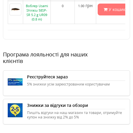
грн
Воблер Usami
0
1.00
У кошик
Shirasu 58SP-
SR 5.2 g UR09
(0.8 m)
Програма лояльності для наших
клієнтів
Реєструйтеся зараз
5% знижки усім зареєстрованим користувачам
Знижки за відгуки та обзори
Пишіть відгуки на наш магазин та товари, отримуйте
купон на знижку від 2% до 5%