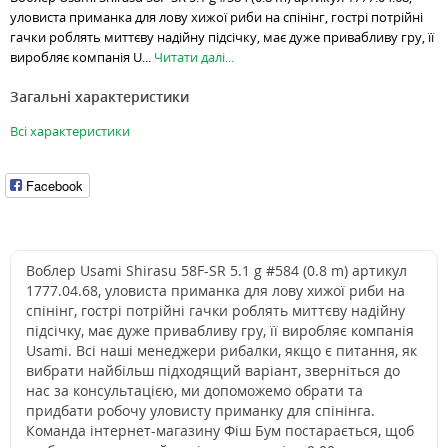
уловиста приманка для лову хижої риби на спінінг, гострі потрійні
гачки роблять миттєву надійну підсічку, має дуже привабливу гру, її
виробляє компанія U...
Читати далі...
Загальні характеристики
Всі характеристики
Facebook
Воблер Usami Shirasu 58F-SR 5.1 g #584 (0.8 m) артикул
1777.04.68, уловиста приманка для лову хижої риби на
спінінг, гострі потрійні гачки роблять миттєву надійну
підсічку, має дуже привабливу гру, її виробляє компанія
Usami. Всі наші менеджери рибалки, якщо є питання, як
вибрати найбільш підходящий варіант, зверніться до
нас за консультацією, ми допоможемо обрати та
придбати робочу уловисту приманку для спінінга.
Команда інтернет-магазину Фіш Бум постарається, щоб