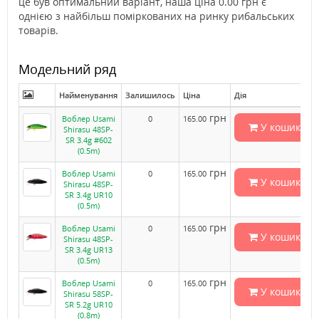
це був оптимальний варіант, наша ціна 0.00 грн є
однією з найбільш поміркованих на ринку рибальських
товарів.
Модельний ряд
Найменування
Залишилось
Ціна
Дія
грн
Воблер Usami
0
165.00
У кошик
Shirasu 48SP-
SR 3.4g #602
(0.5m)
грн
Воблер Usami
0
165.00
У кошик
Shirasu 48SP-
SR 3.4g UR10
(0.5m)
грн
Воблер Usami
0
165.00
У кошик
Shirasu 48SP-
SR 3.4g UR13
(0.5m)
грн
Воблер Usami
0
165.00
У кошик
Shirasu 58SP-
SR 5.2g UR10
(0.8m)