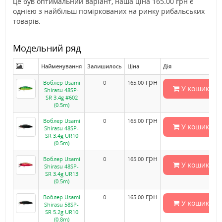
це був оптимальний варіант, наша ціна 165.00 грн є
однією з найбільш поміркованих на ринку рибальських
товарів.
Модельний ряд
Найменування
Залишилось
Ціна
Дія
грн
Воблер Usami
0
165.00
У кошик
Shirasu 48SP-
SR 3.4g #602
(0.5m)
грн
Воблер Usami
0
165.00
У кошик
Shirasu 48SP-
SR 3.4g UR10
(0.5m)
грн
Воблер Usami
0
165.00
У кошик
Shirasu 48SP-
SR 3.4g UR13
(0.5m)
грн
Воблер Usami
0
165.00
У кошик
Shirasu 58SP-
SR 5.2g UR10
(0.8m)