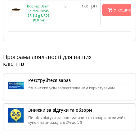
грн
Воблер Usami
0
1.00
У кошик
Shirasu 58SP-
SR 5.2 g UR09
(0.8 m)
Програма лояльності для наших
клієнтів
Реєструйтеся зараз
5% знижки усім зареєстрованим користувачам
Знижки за відгуки та обзори
Пишіть відгуки на наш магазин та товари, отримуйте
купон на знижку від 2% до 5%