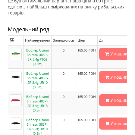
це був оптимальний варіант, наша ціна 0.00 грн є
однією з найбільш поміркованих на ринку рибальських
товарів.
Модельний ряд
Найменування
Залишилось
Ціна
Дія
грн
Воблер Usami
0
165.00
У кошик
Shirasu 48SP-
SR 3.4g #602
(0.5m)
грн
Воблер Usami
0
165.00
У кошик
Shirasu 48SP-
SR 3.4g UR10
(0.5m)
грн
Воблер Usami
0
165.00
У кошик
Shirasu 48SP-
SR 3.4g UR13
(0.5m)
грн
Воблер Usami
0
165.00
У кошик
Shirasu 58SP-
SR 5.2g UR10
(0.8m)