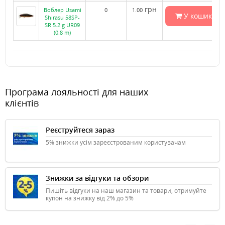
грн
Воблер Usami
0
1.00
У кошик
Shirasu 58SP-
SR 5.2 g UR09
(0.8 m)
Програма лояльності для наших
клієнтів
Реєструйтеся зараз
5% знижки усім зареєстрованим користувачам
Знижки за відгуки та обзори
Пишіть відгуки на наш магазин та товари, отримуйте
купон на знижку від 2% до 5%