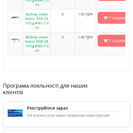
10.0 g #354 (1.0
m)
грн
Воблер Usami
0
1.00
У кошик
Nishin 75SP-SR
10.0 g #561 (1.0
m)
грн
Воблер Usami
0
1.00
У кошик
Nishin 75SP-SR
10.0 g #565 (1.0
m)
Програма лояльності для наших
клієнтів
Реєструйтеся зараз
5% знижки усім зареєстрованим користувачам