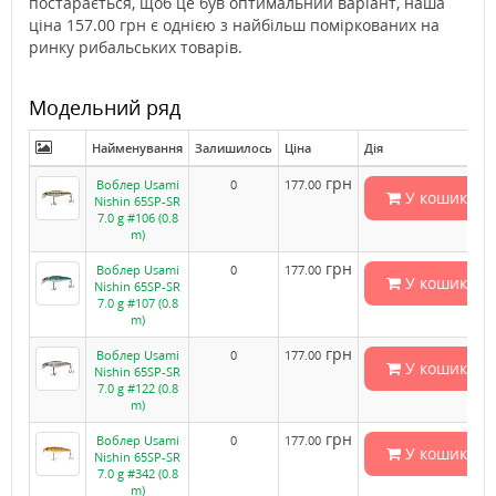
постарається, щоб це був оптимальний варіант, наша
ціна 157.00 грн є однією з найбільш поміркованих на
ринку рибальських товарів.
Модельний ряд
Найменування
Залишилось
Ціна
Дія
грн
Воблер Usami
0
177.00
У кошик
Nishin 65SP-SR
7.0 g #106 (0.8
m)
грн
Воблер Usami
0
177.00
У кошик
Nishin 65SP-SR
7.0 g #107 (0.8
m)
грн
Воблер Usami
0
177.00
У кошик
Nishin 65SP-SR
7.0 g #122 (0.8
m)
грн
Воблер Usami
0
177.00
У кошик
Nishin 65SP-SR
7.0 g #342 (0.8
m)