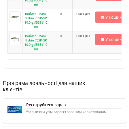
10.0 g #354 (1.0
m)
грн
Воблер Usami
0
1.00
У кошик
Nishin 75SP-SR
10.0 g #561 (1.0
m)
грн
Воблер Usami
0
1.00
У кошик
Nishin 75SP-SR
10.0 g #565 (1.0
m)
Програма лояльності для наших
клієнтів
Реєструйтеся зараз
5% знижки усім зареєстрованим користувачам