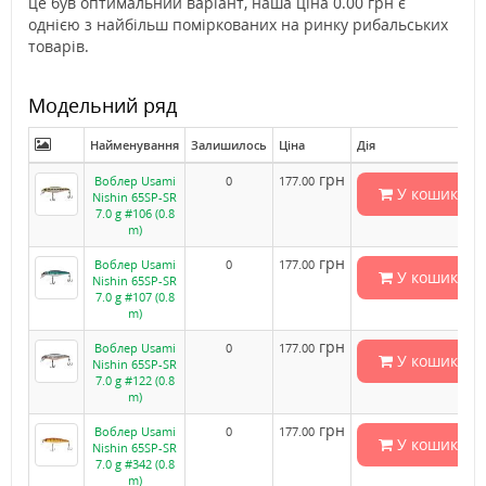
це був оптимальний варіант, наша ціна 0.00 грн є
однією з найбільш поміркованих на ринку рибальських
товарів.
Модельний ряд
Найменування
Залишилось
Ціна
Дія
грн
Воблер Usami
0
177.00
У кошик
Nishin 65SP-SR
7.0 g #106 (0.8
m)
грн
Воблер Usami
0
177.00
У кошик
Nishin 65SP-SR
7.0 g #107 (0.8
m)
грн
Воблер Usami
0
177.00
У кошик
Nishin 65SP-SR
7.0 g #122 (0.8
m)
грн
Воблер Usami
0
177.00
У кошик
Nishin 65SP-SR
7.0 g #342 (0.8
m)