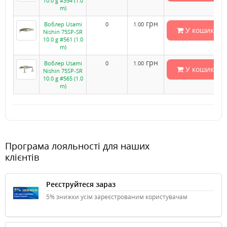
10.0 g #354 (1.0
m)
грн
Воблер Usami
0
1.00
У кошик
Nishin 75SP-SR
10.0 g #561 (1.0
m)
грн
Воблер Usami
0
1.00
У кошик
Nishin 75SP-SR
10.0 g #565 (1.0
m)
Програма лояльності для наших
клієнтів
Реєструйтеся зараз
5% знижки усім зареєстрованим користувачам