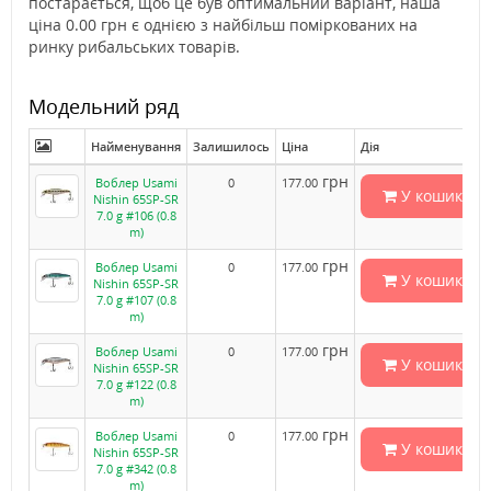
постарається, щоб це був оптимальний варіант, наша
ціна 0.00 грн є однією з найбільш поміркованих на
ринку рибальських товарів.
Модельний ряд
Найменування
Залишилось
Ціна
Дія
грн
Воблер Usami
0
177.00
У кошик
Nishin 65SP-SR
7.0 g #106 (0.8
m)
грн
Воблер Usami
0
177.00
У кошик
Nishin 65SP-SR
7.0 g #107 (0.8
m)
грн
Воблер Usami
0
177.00
У кошик
Nishin 65SP-SR
7.0 g #122 (0.8
m)
грн
Воблер Usami
0
177.00
У кошик
Nishin 65SP-SR
7.0 g #342 (0.8
m)