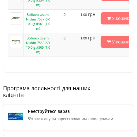
10.0 g #354 (1.0
m)
грн
Воблер Usami
0
1.00
У кошик
Nishin 75SP-SR
10.0 g #561 (1.0
m)
грн
Воблер Usami
0
1.00
У кошик
Nishin 75SP-SR
10.0 g #565 (1.0
m)
Програма лояльності для наших
клієнтів
Реєструйтеся зараз
5% знижки усім зареєстрованим користувачам