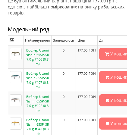
це був оптимальний варіант, наша ціна 177.00 грн є
однією з найбільш поміркованих на ринку рибальських
товарів.
Модельний ряд
Найменування
Залишилось
Ціна
Дія
грн
Воблер Usami
0
177.00
У кошик
Nishin 65SP-SR
7.0 g #106 (0.8
m)
грн
Воблер Usami
0
177.00
У кошик
Nishin 65SP-SR
7.0 g #107 (0.8
m)
грн
Воблер Usami
0
177.00
У кошик
Nishin 65SP-SR
7.0 g #122 (0.8
m)
грн
Воблер Usami
0
177.00
У кошик
Nishin 65SP-SR
7.0 g #342 (0.8
m)