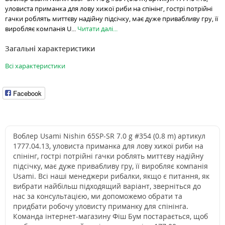
уловиста приманка для лову хижої риби на спінінг, гострі потрійні
гачки роблять миттєву надійну підсічку, має дуже привабливу гру, її
виробляє компанія U...
Читати далі...
Загальні характеристики
Всі характеристики
Facebook
Воблер Usami Nishin 65SP-SR 7.0 g #354 (0.8 m) артикул
1777.04.13, уловиста приманка для лову хижої риби на
спінінг, гострі потрійні гачки роблять миттєву надійну
підсічку, має дуже привабливу гру, її виробляє компанія
Usami. Всі наші менеджери рибалки, якщо є питання, як
вибрати найбільш підходящий варіант, зверніться до
нас за консультацією, ми допоможемо обрати та
придбати робочу уловисту приманку для спінінга.
Команда інтернет-магазину Фіш Бум постарається, щоб