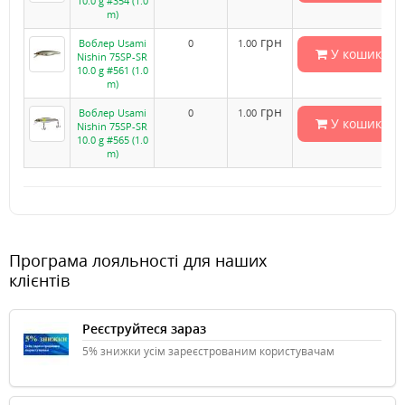
10.0 g #354 (1.0
m)
грн
Воблер Usami
0
1.00
У кошик
Nishin 75SP-SR
10.0 g #561 (1.0
m)
грн
Воблер Usami
0
1.00
У кошик
Nishin 75SP-SR
10.0 g #565 (1.0
m)
Програма лояльності для наших
клієнтів
Реєструйтеся зараз
5% знижки усім зареєстрованим користувачам