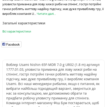
уловиста приманка для лову хижої риби на спінінг, гострі потрійні
гачки роблять миттєву надійну підсічку, має дуже привабливу гру, її
виробляє компанія U...
Читати далі...
Загальні характеристики
Всі характеристики
Facebook
Воблер Usami Nishin 65F-MDR 7.0 g UR02 (1.8 m) артикул
1777.01.03, уловиста приманка для лову хижої риби на
спінінг, гострі потрійні гачки роблять миттєву надійну
підсічку, має дуже привабливу гру, її виробляє компанія
Usami. Всі наші менеджери рибалки, якщо є питання, як
вибрати найбільш підходящий варіант, зверніться до
нас за консультацією, ми допоможемо обрати та
придбати робочу уловисту приманку для спінінга.
Команда інтернет-магазину Фіш Бум постарається, щоб