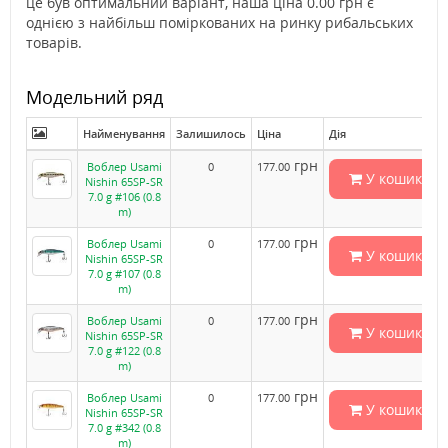
це був оптимальний варіант, наша ціна 0.00 грн є
однією з найбільш поміркованих на ринку рибальських
товарів.
Модельний ряд
Найменування
Залишилось
Ціна
Дія
грн
Воблер Usami
0
177.00
У кошик
Nishin 65SP-SR
7.0 g #106 (0.8
m)
грн
Воблер Usami
0
177.00
У кошик
Nishin 65SP-SR
7.0 g #107 (0.8
m)
грн
Воблер Usami
0
177.00
У кошик
Nishin 65SP-SR
7.0 g #122 (0.8
m)
грн
Воблер Usami
0
177.00
У кошик
Nishin 65SP-SR
7.0 g #342 (0.8
m)