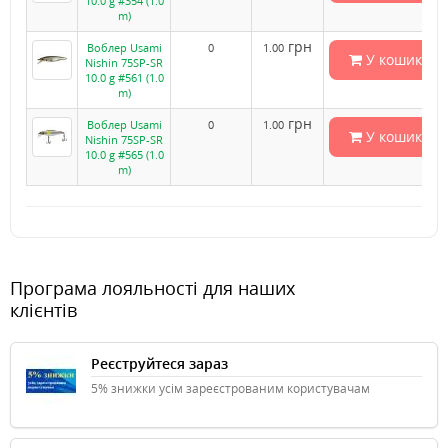
10.0 g #354 (1.0
m)
грн
Воблер Usami
0
1.00
У кошик
Nishin 75SP-SR
10.0 g #561 (1.0
m)
грн
Воблер Usami
0
1.00
У кошик
Nishin 75SP-SR
10.0 g #565 (1.0
m)
Програма лояльності для наших
клієнтів
Реєструйтеся зараз
5% знижки усім зареєстрованим користувачам