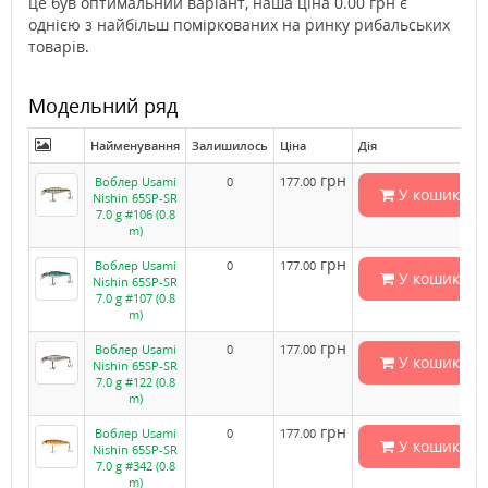
це був оптимальний варіант, наша ціна 0.00 грн є
однією з найбільш поміркованих на ринку рибальських
товарів.
Модельний ряд
Найменування
Залишилось
Ціна
Дія
грн
Воблер Usami
0
177.00
У кошик
Nishin 65SP-SR
7.0 g #106 (0.8
m)
грн
Воблер Usami
0
177.00
У кошик
Nishin 65SP-SR
7.0 g #107 (0.8
m)
грн
Воблер Usami
0
177.00
У кошик
Nishin 65SP-SR
7.0 g #122 (0.8
m)
грн
Воблер Usami
0
177.00
У кошик
Nishin 65SP-SR
7.0 g #342 (0.8
m)