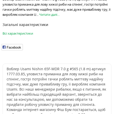
уловиста приманка для лову хижої риби на спінінг, гострі потрійні
гачки роблять миттєву надійну підсічку, має дуже привабливу гру, її
виробляє компанія U...
Читати далі...
Загальні характеристики
Всі характеристики
Facebook
Воблер Usami Nishin 65F-MDR 7.0 g #565 (1.8 m) артикул
1777.03.85, уловиста приманка для лову хижої риби на
спінінг, гострі потрійні гачки роблять миттєву надійну
підсічку, має дуже привабливу гру, її виробляє компанія
Usami. Всі наші менеджери рибалки, якщо є питання, як
вибрати найбільш підходящий варіант, зверніться до
нас за консультацією, ми допоможемо обрати та
придбати робочу уловисту приманку для спінінга.
Команда інтернет-магазину Фіш Бум постарається, щоб