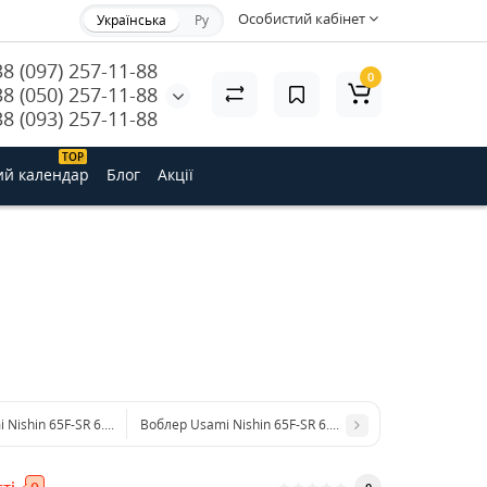
Особистий кабінет
Українська
Ру
38 (097) 257-11-88
0
38 (050) 257-11-88
38 (093) 257-11-88
ТОP
ий календар
Блог
Акції
Nishin 65F-SR 6.6 g #107 (0.8 m)
Воблер Usami Nishin 65F-SR 6.6 g #337 (0.8 m)