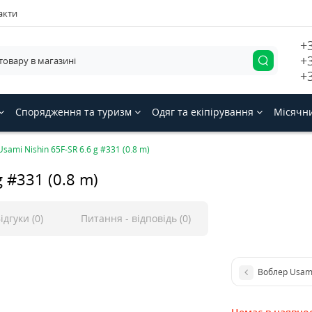
акти
+
+
+
Спорядження та туризм
Одяг та екіпірування
Місячн
sami Nishin 65F-SR 6.6 g #331 (0.8 m)
 #331 (0.8 m)
ідгуки (0)
Питання - відповідь (0)
Воблер Usami 