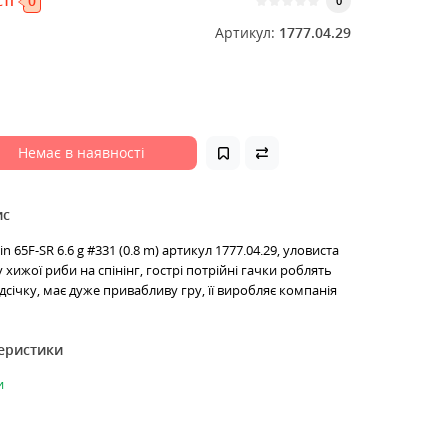
ті
0
0
Артикул:
1777.04.29
Немає в наявності
ис
n 65F-SR 6.6 g #331 (0.8 m) артикул 1777.04.29, уловиста
хижої риби на спінінг, гострі потрійні гачки роблять
дсічку, має дуже привабливу гру, її виробляє компанія
теристики
и