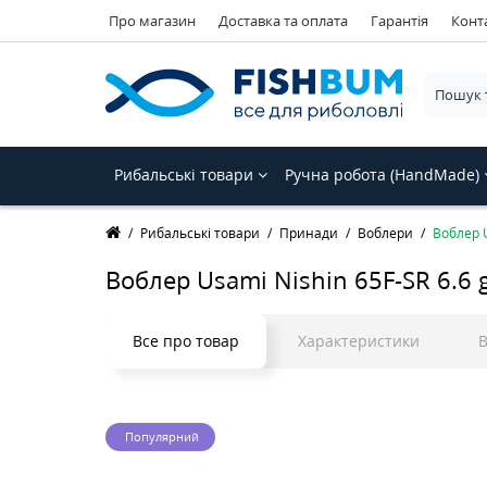
Про магазин
Доставка та оплата
Гарантія
Конт
Рибальські товари
Ручна робота (HandMade)
Рибальські товари
Принади
Воблери
Воблер U
Воблер Usami Nishin 65F-SR 6.6 g
Все про товар
Характеристики
В
Популярний