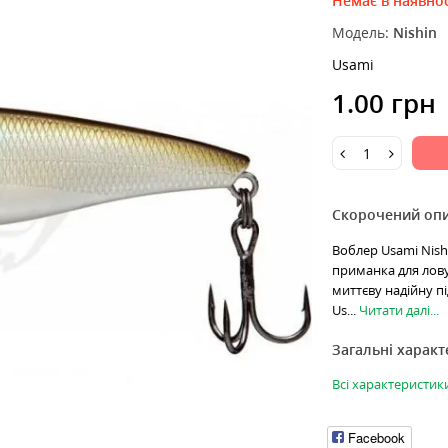
Немає в наявнос
Модель:
Nishin
Usami
1.00 грн
Скорочений оп
Воблер Usami Nishi
приманка для лову 
миттєву надійну пі
Us...
Читати далі...
Загальні харак
Всі характеристик
Facebook