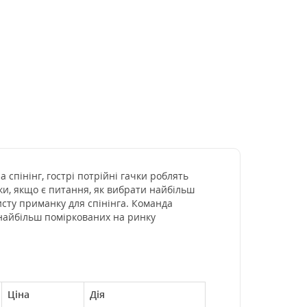
 спінінг, гострі потрійні гачки роблять
лки, якщо є питання, як вибрати найбільш
исту приманку для спінінга. Команда
 найбільш поміркованих на ринку
Ціна
Дія