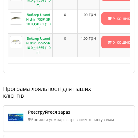
10.0 g #354 (1.0
m)
грн
Воблер Usami
0
1.00
У кошик
Nishin 75SP-SR
10.0 g #561 (1.0
m)
грн
Воблер Usami
0
1.00
У кошик
Nishin 75SP-SR
10.0 g #565 (1.0
m)
Програма лояльності для наших
клієнтів
Реєструйтеся зараз
5% знижки усім зареєстрованим користувачам