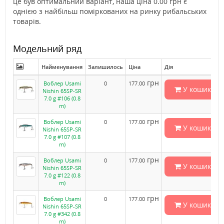
це був оптимальний варіант, наша ціна 0.00 грн є
однією з найбільш поміркованих на ринку рибальських
товарів.
Модельний ряд
Найменування
Залишилось
Ціна
Дія
грн
Воблер Usami
0
177.00
У кошик
Nishin 65SP-SR
7.0 g #106 (0.8
m)
грн
Воблер Usami
0
177.00
У кошик
Nishin 65SP-SR
7.0 g #107 (0.8
m)
грн
Воблер Usami
0
177.00
У кошик
Nishin 65SP-SR
7.0 g #122 (0.8
m)
грн
Воблер Usami
0
177.00
У кошик
Nishin 65SP-SR
7.0 g #342 (0.8
m)