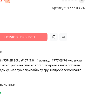
ті
0
0
Артикул:
1777.03.74
Немає в наявності
ис
n 75F-SR 9.5 g #107 (1.0 m) артикул 1777.03.74, уловиста
хижої риби на спінінг, гострі потрійні гачки роблять
дсічку, має дуже привабливу гру, її виробляє компанія
теристики
и