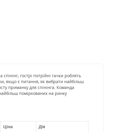
 спінінг, гострі потрійні гачки роблять
лки, якщо є питання, як вибрати найбільш
исту приманку для спінінга. Команда
 найбільш поміркованих на ринку
Ціна
Дія