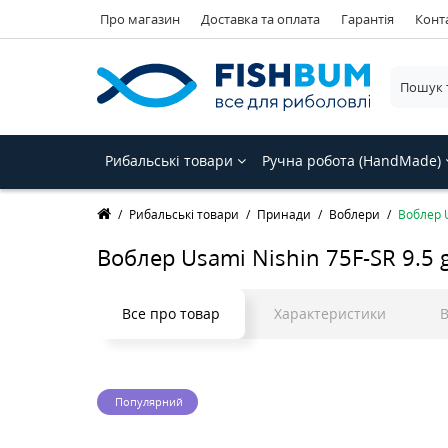
Про магазин
Доставка та оплата
Гарантія
Конт
Рибальські товари
Ручна робота (HandMade)
Рибальські товари
Принади
Воблери
Воблер U
Воблер Usami Nishin 75F-SR 9.5 g
Все про товар
Характеристики
В
Популярний