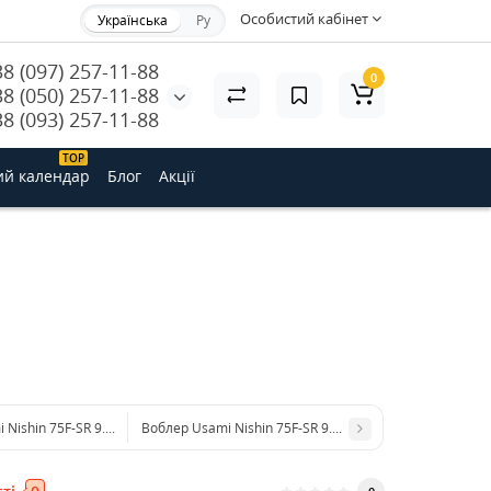
Особистий кабінет
Українська
Ру
38 (097) 257-11-88
0
38 (050) 257-11-88
38 (093) 257-11-88
ТОP
ий календар
Блог
Акції
Nishin 75F-SR 9.5 g #106 (1.0 m)
Воблер Usami Nishin 75F-SR 9.5 g #331 (1.0 m)