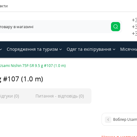
акти
+
+
+
Спорядження та туризм
Одяг та екіпірування
Місячн
sami Nishin 75F-SR 9.5 g #107 (1.0 m)
 #107 (1.0 m)
ідгуки (0)
Питання - відповідь (0)
Воблер Usami 