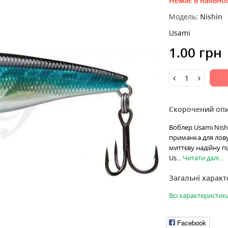
Немає в наявнос
Модель:
Nishin
Usami
1.00 грн
Скорочений оп
Воблер Usami Nishi
приманка для лову 
миттєву надійну пі
Us...
Читати далі...
Загальні харак
Всі характеристик
Facebook