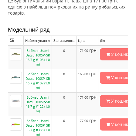
це був оптимальний варіант, наша ціна 171.00 грн є
однією з найбільш поміркованих на ринку рибальських
товарів.
Модельний ряд
Найменування
Залишилось
Ціна
Дія
грн
Воблер Usami
0
171.00
У кошик
Datsu 100SP-SR
16.7 g #106 (1.0
m)
грн
Воблер Usami
0
165.00
У кошик
Datsu 100SP-SR
16.7 g #107 (1.0
m)
грн
Воблер Usami
0
171.00
У кошик
Datsu 100SP-SR
16.7 g #122 (1.0
m)
грн
Воблер Usami
0
177.00
У кошик
Datsu 100SP-SR
16.7 g #333 (1.0
m)