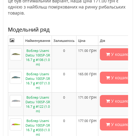
це був оптимальний варіант, наша ціна 171.00 грн є
однією з найбільш поміркованих на ринку рибальських
товарів.
Модельний ряд
Найменування
Залишилось
Ціна
Дія
грн
Воблер Usami
0
171.00
У кошик
Datsu 100SP-SR
16.7 g #106 (1.0
m)
грн
Воблер Usami
0
165.00
У кошик
Datsu 100SP-SR
16.7 g #107 (1.0
m)
грн
Воблер Usami
0
171.00
У кошик
Datsu 100SP-SR
16.7 g #122 (1.0
m)
грн
Воблер Usami
0
177.00
У кошик
Datsu 100SP-SR
16.7 g #333 (1.0
m)