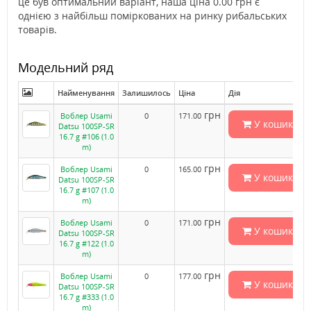
це був оптимальний варіант, наша ціна 0.00 грн є
однією з найбільш поміркованих на ринку рибальських
товарів.
Модельний ряд
Найменування
Залишилось
Ціна
Дія
грн
Воблер Usami
0
171.00
У кошик
Datsu 100SP-SR
16.7 g #106 (1.0
m)
грн
Воблер Usami
0
165.00
У кошик
Datsu 100SP-SR
16.7 g #107 (1.0
m)
грн
Воблер Usami
0
171.00
У кошик
Datsu 100SP-SR
16.7 g #122 (1.0
m)
грн
Воблер Usami
0
177.00
У кошик
Datsu 100SP-SR
16.7 g #333 (1.0
m)