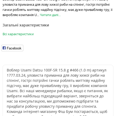
уловиста приманка для лову хижої риби на спінінг, гострі потрійні
гачки роблять миттєву надійну підсічку, має дуже привабливу гру, її
виробляє компанія U...
Читати далі...
Загальні характеристики
Всі характеристики
Facebook
Воблер Usami Datsu 100F-SR 15.8 g #466 (1.0 m) артикул
1777.03.24, уловиста приманка для лову хижої риби на
спінінг, гострі потрійні гачки роблять миттєву надійну
підсічку, має дуже привабливу гру, її виробляє компанія
Usami. Всі наші менеджери рибалки, якщо є питання, як
вибрати найбільш підходящий варіант, зверніться до
нас за консультацією, ми допоможемо підібрати та
придбати робочу уловисту приманку для спінінга.
Команда інтернет-магазину Фіш Бум постарається, щоб