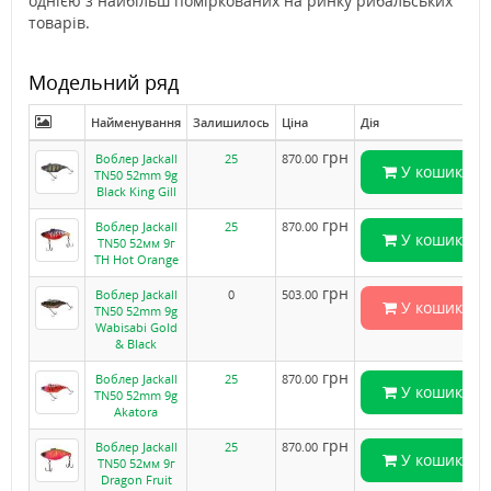
однією з найбільш поміркованих на ринку рибальських
товарів.
Модельний ряд
Найменування
Залишилось
Ціна
Дія
грн
Воблер Jackall
25
870.00
У кошик
TN50 52mm 9g
Black King Gill
грн
Воблер Jackall
25
870.00
У кошик
TN50 52мм 9г
TH Hot Orange
грн
Воблер Jackall
0
503.00
У кошик
TN50 52mm 9g
Wabisabi Gold
& Black
грн
Воблер Jackall
25
870.00
У кошик
TN50 52mm 9g
Akatora
грн
Воблер Jackall
25
870.00
У кошик
TN50 52мм 9г
Dragon Fruit