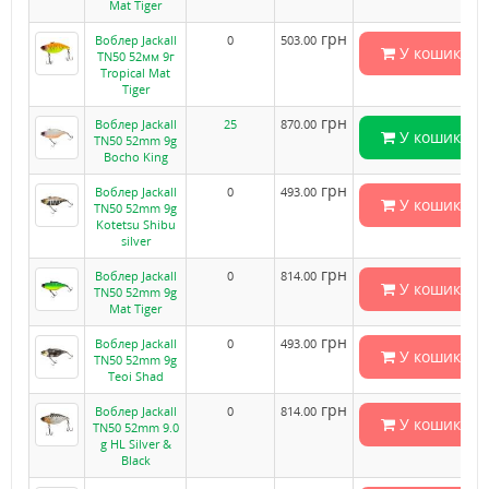
Mat Tiger
грн
Воблер Jackall
0
503.00
У кошик
TN50 52мм 9г
Tropical Mat
Tiger
грн
Воблер Jackall
25
870.00
У кошик
TN50 52mm 9g
Bocho King
грн
Воблер Jackall
0
493.00
У кошик
TN50 52mm 9g
Kotetsu Shibu
silver
грн
Воблер Jackall
0
814.00
У кошик
TN50 52mm 9g
Mat Tiger
грн
Воблер Jackall
0
493.00
У кошик
TN50 52mm 9g
Teoi Shad
грн
Воблер Jackall
0
814.00
У кошик
TN50 52mm 9.0
g HL Silver &
Black