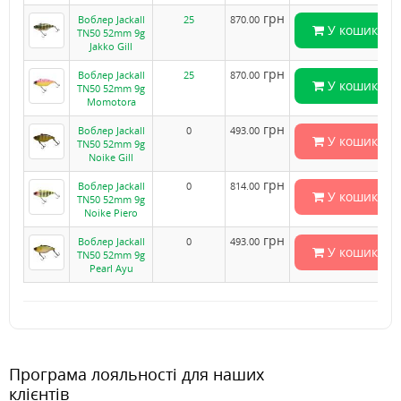
грн
Воблер Jackall
25
870.00
У кошик
TN50 52mm 9g
Jakko Gill
грн
Воблер Jackall
25
870.00
У кошик
TN50 52mm 9g
Momotora
грн
Воблер Jackall
0
493.00
У кошик
TN50 52mm 9g
Noike Gill
грн
Воблер Jackall
0
814.00
У кошик
TN50 52mm 9g
Noike Piero
грн
Воблер Jackall
0
493.00
У кошик
TN50 52mm 9g
Pearl Ayu
Програма лояльності для наших
клієнтів