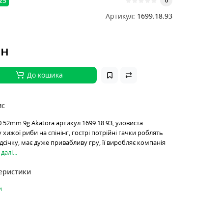
25
0
Артикул:
1699.18.93
рн
До кошика
ис
0 52mm 9g Akatora артикул 1699.18.93, уловиста
хижої риби на спінінг, гострі потрійні гачки роблять
дсічку, має дуже привабливу гру, її виробляє компанія
далі...
теристики
и