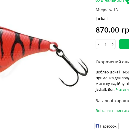
В наявності
Модель:
TN
Jackall
870.00 г
Скорочений оп
Воблер Jackall TN5
приманка для лову 
миттєву надійну пі
Jackall. Всі...
Читати 
Загальні харак
Всі характеристик
Facebook