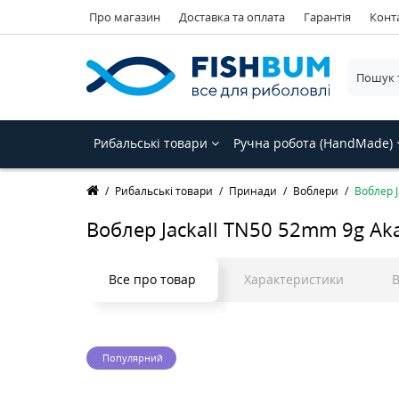
Про магазин
Доставка та оплата
Гарантія
Конт
Рибальські товари
Ручна робота (HandMade)
Рибальські товари
Принади
Воблери
Воблер J
Воблер Jackall TN50 52mm 9g Ak
Все про товар
Характеристики
В
Популярний