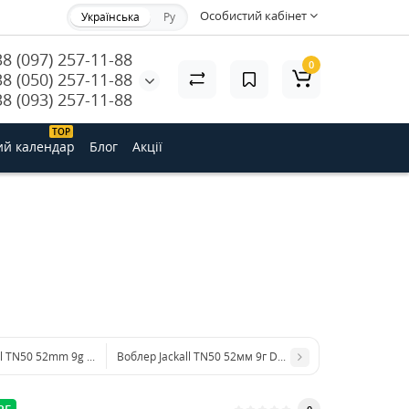
Особистий кабінет
Українська
Ру
38 (097) 257-11-88
0
38 (050) 257-11-88
38 (093) 257-11-88
ТОP
ий календар
Блог
Акції
ll TN50 52mm 9g Wabisabi Gold & Black
Воблер Jackall TN50 52мм 9г Dragon Fruit Mat Tiger