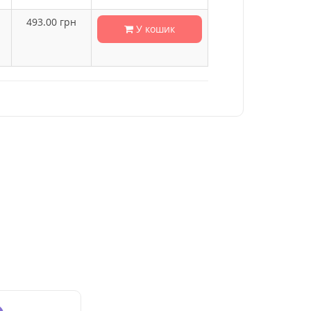
493.00
грн
У кошик