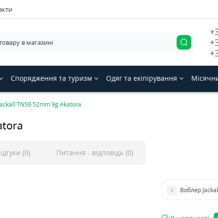
акти
+
+
+
Спорядження та туризм
Одяг та екіпірування
Місячн
ackall TN50 52mm 9g Akatora
atora
ідгуки (0)
Питання - відповідь (0)
Воблер Jacka