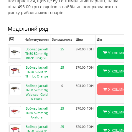
постарається, щоб це був оптимальний варіант, наша
ціна 493.00 грн є однією з найбільш поміркованих на
ринку рибальських товарів.
Модельний ряд
Найменування
Залишилось
Ціна
Дія
грн
Воблер Jackall
25
870.00
У кошик
TN50 52mm 9g
Black King Gill
грн
Воблер Jackall
25
870.00
У кошик
TN50 52мм 9г
TH Hot Orange
грн
Воблер Jackall
0
503.00
У кошик
TN50 52mm 9g
Wabisabi Gold
& Black
грн
Воблер Jackall
25
870.00
У кошик
TN50 52mm 9g
Akatora
грн
Воблер Jackall
25
870.00
У кошик
TN50 52мм 9г