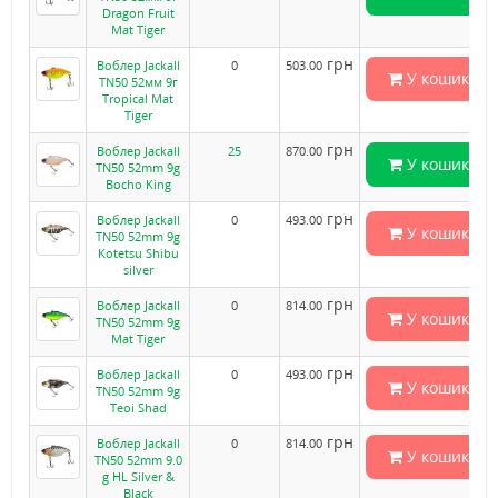
Dragon Fruit
Mat Tiger
грн
Воблер Jackall
0
503.00
У кошик
TN50 52мм 9г
Tropical Mat
Tiger
грн
Воблер Jackall
25
870.00
У кошик
TN50 52mm 9g
Bocho King
грн
Воблер Jackall
0
493.00
У кошик
TN50 52mm 9g
Kotetsu Shibu
silver
грн
Воблер Jackall
0
814.00
У кошик
TN50 52mm 9g
Mat Tiger
грн
Воблер Jackall
0
493.00
У кошик
TN50 52mm 9g
Teoi Shad
грн
Воблер Jackall
0
814.00
У кошик
TN50 52mm 9.0
g HL Silver &
Black