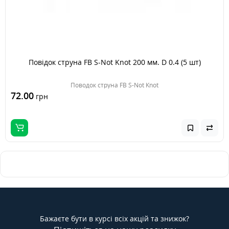
Повідок струна FB S-Not Knot 200 мм. D 0.4 (5 шт)
Поводок струна FB S-Not Knot
72.00
грн
Бажаєте бути в курсі всіх акцій та знижок?