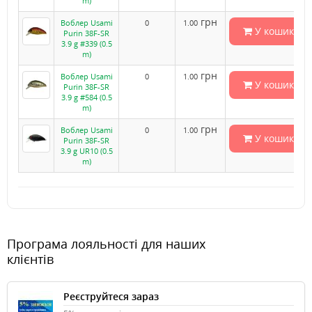
m)
грн
Воблер Usami
0
1.00
У кошик
Purin 38F-SR
3.9 g #339 (0.5
m)
грн
Воблер Usami
0
1.00
У кошик
Purin 38F-SR
3.9 g #584 (0.5
m)
грн
Воблер Usami
0
1.00
У кошик
Purin 38F-SR
3.9 g UR10 (0.5
m)
Програма лояльності для наших
клієнтів
Реєструйтеся зараз