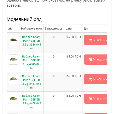
однією з найбільш поміркованих на ринку рибальських
товарів.
Модельний ряд
Найменування
Залишилось
Ціна
Дія
грн
Воблер Usami
0
165.00
У кошик
Purin 38F-SR
3.9 g #336 (0.5
m)
грн
Воблер Usami
0
165.00
У кошик
Purin 38F-SR
3.9 g #345 (0.5
m)
грн
Воблер Usami
0
165.00
У кошик
Purin 38F-SR
3.9 g #467 (0.5
m)
грн
Воблер Usami
0
165.00
У кошик
Purin 38F-SR
3.9 g #468 (0.5
m)