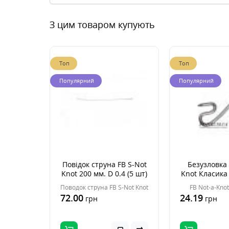
З цим товаром купують
Топ
Топ
Популярний
Популярний
Повідок струна FB S-Not
Безузловка 
Knot 200 мм. D 0.4 (5 шт)
Knot Класика
Поводок струна FB S-Not Knot
FB Not-a-Kno
72.00
24.19
грн
грн