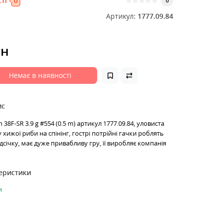
ті
0
0
Артикул:
1777.09.84
рн
Немає в наявності
ис
 38F-SR 3.9 g #554 (0.5 m) артикул 1777.09.84, уловиста
хижої риби на спінінг, гострі потрійні гачки роблять
дсічку, має дуже привабливу гру, її виробляє компанія
теристики
и