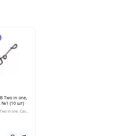
B Two in one,
k №1 (10 шт)
Застежка FB Two in one, Cast lock