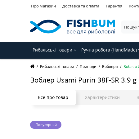
Про магазин
Доставка та оплата
Гарантія
Конт
Рибальські товари
Ручна робота (HandMade)
Рибальські товари
Принади
Воблери
Воблер U
Воблер Usami Purin 38F-SR 3.9 g 
Все про товар
Характеристики
В
Популярний