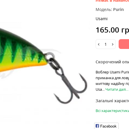
Немає в наявнос
Модель:
Purin
Usami
165.00 г
Скорочений оп
Воблер Usami Purin
приманка для лову 
миттєву надійну пі
Usa...
Читати далі...
Загальні харак
Всі характеристик
Facebook