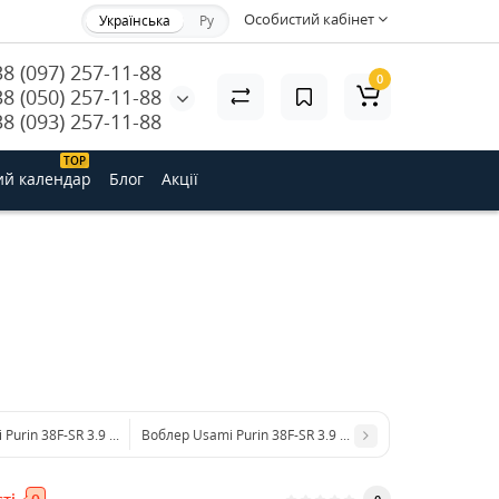
Особистий кабінет
Українська
Ру
38 (097) 257-11-88
0
38 (050) 257-11-88
38 (093) 257-11-88
ТОP
ий календар
Блог
Акції
Purin 38F-SR 3.9 g #468 (0.5 m)
Воблер Usami Purin 38F-SR 3.9 g #567 (0.5 m)