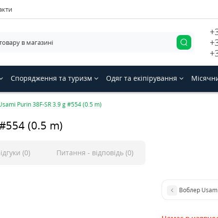
акти
+
+
+
Спорядження та туризм
Одяг та екіпірування
Місячн
sami Purin 38F-SR 3.9 g #554 (0.5 m)
#554 (0.5 m)
ідгуки (0)
Питання - відповідь (0)
Воблер Usami 