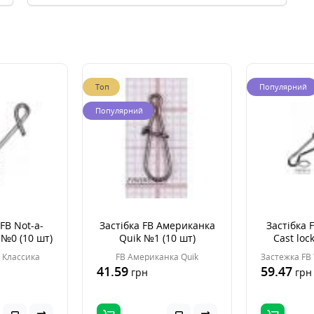
Топ
Популярний
Популярний
FB Not-a-
Застібка FB Американка
Застібка F
 №0 (10 шт)
Quik №1 (10 шт)
Cast loc
t Классика
FB Американка Quik
41.59
59.47
грн
грн