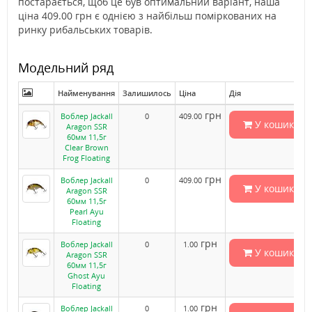
постарається, щоб це був оптимальний варіант, наша
ціна 409.00 грн є однією з найбільш поміркованих на
ринку рибальських товарів.
Модельний ряд
Найменування
Залишилось
Ціна
Дія
грн
Воблер Jackall
0
409.00
У кошик
Aragon SSR
60мм 11,5г
Clear Brown
Frog Floating
грн
Воблер Jackall
0
409.00
У кошик
Aragon SSR
60мм 11,5г
Pearl Ayu
Floating
грн
Воблер Jackall
0
1.00
У кошик
Aragon SSR
60мм 11,5г
Ghost Ayu
Floating
грн
Воблер Jackall
0
1.00