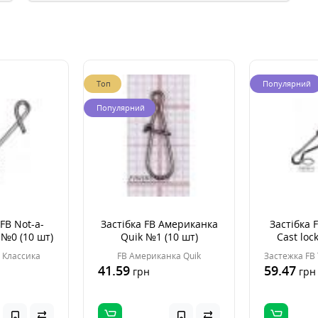
Топ
Популярний
Популярний
FB Not-a-
Застібка FB Американка
Застібка F
 №0 (10 шт)
Quik №1 (10 шт)
Cast loc
t Классика
FB Американка Quik
41.59
59.47
грн
грн