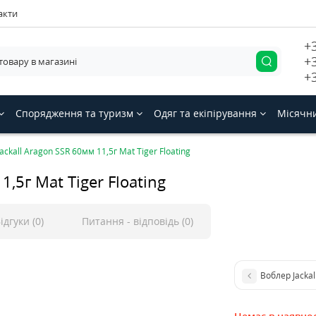
акти
+
+
+
Спорядження та туризм
Одяг та екіпірування
Місячн
ackall Aragon SSR 60мм 11,5г Mat Tiger Floating
1,5г Mat Tiger Floating
ідгуки (0)
Питання - відповідь (0)
Воблер Jackal