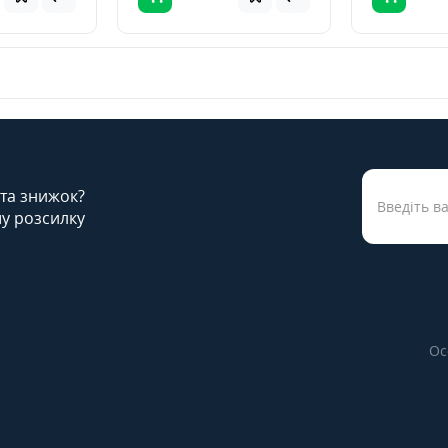
 та знижок?
у розсилку
Ос