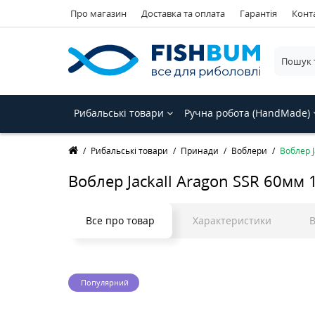
Про магазин
Доставка та оплата
Гарантія
Конт
Рибальські товари
Ручна робота (HandMade)
Рибальські товари
Принади
Воблери
Воблер J
Воблер Jackall Aragon SSR 60мм 1
Все про товар
Характеристики
В
Популярний