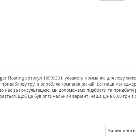
iger Floating артикул 16990301, уловиста приманка для лову хижої
е привабливу гру, її виробляє компанія Jackall. Всі наші менедж
до нас за консультацією, ми допоможемо підібрати та придбати 
ається, щоб це був оптимальний варіант, наша ціна 0.00 грн є
Залишилось