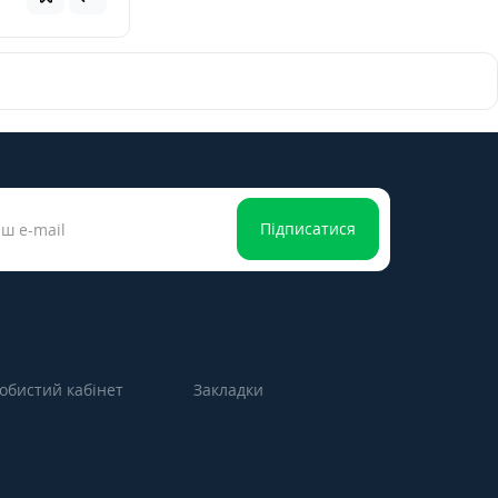
Підписатися
обистий кабінет
Закладки