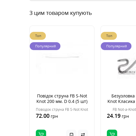
З цим товаром купують
Топ
Топ
Популярний
Популярний
Повідок струна FB S-Not
Безузловка 
Knot 200 мм. D 0.4 (5 шт)
Knot Класика
Поводок струна FB S-Not Knot
FB Not-a-Kno
72.00
24.19
грн
грн