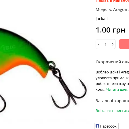
Немає в наявнос
Модель:
Aragon 
Jackall
1.00 грн
Скорочений оп
Воблер Jackall Ara
уловиста приманка 
роблять миттєву на
ком...
Читати далі..
Загальні харак
Всі характеристик
Facebook