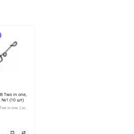
B Two in one,
k №1 (10 шт)
Застежка FB Two in one, Cast lock