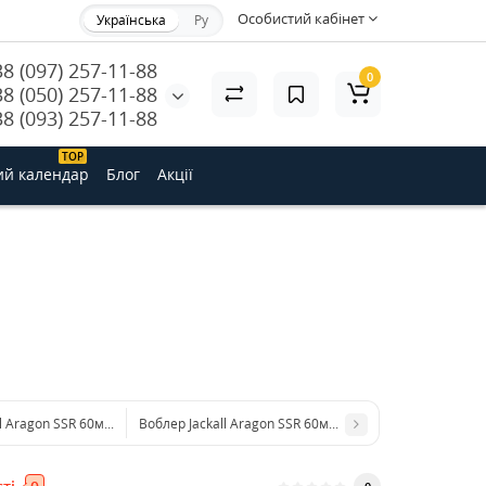
Особистий кабінет
Українська
Ру
38 (097) 257-11-88
0
38 (050) 257-11-88
38 (093) 257-11-88
ТОP
ий календар
Блог
Акції
l Aragon SSR 60мм 11,5г HLG Blue Gill Floating
Воблер Jackall Aragon SSR 60мм 11,5г Mat Tiger Floatin