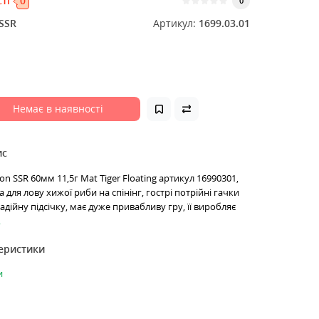
ті
0
0
SSR
Артикул:
1699.03.01
Немає в наявності
ис
gon SSR 60мм 11,5г Mat Tiger Floating артикул 16990301,
для лову хижої риби на спінінг, гострі потрійні гачки
дійну підсічку, має дуже привабливу гру, її виробляє
.
теристики
и