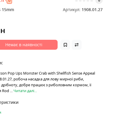
ті
0
0
s 15mm
Артикул:
1908.01.27
рн
Немає в наявності
ис
on Pop Ups Monster Crab with Shellfish Sense Appeal
.01.27, робоча насадка для лову мирної риби,
и дрібноту, добре працює з риболовним кормом, її
 Rod ...
Читати далі...
теристики
и