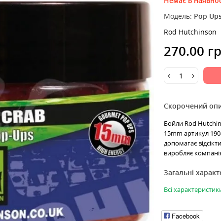
Немає в наявнос
Модель:
Pop Up
Rod Hutchinson
270.00 г
Скорочений оп
Бойли Rod Hutchins
15mm артикул 1908
допомагає відсікт
виробляє компанія
Загальні харак
Всі характеристик
Facebook