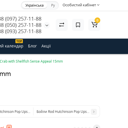
Особистий кабінет
Українська
Ру
38 (097) 257-11-88
0
38 (050) 257-11-88
38 (093) 257-11-88
ТОP
ий календар
Блог
Акції
Crab with Shellfish Sense Appeal 15mm
15mm
tchinson Pop Ups Megaspice with Natural Ultimate Spice Blend 15mm
Бойли Rod Hutchinson Pop Ups Mulberry Florentine with