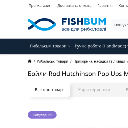
Про магазин
Доставка та оплата
Гарантія
Конт
Рибальські товари
Ручна робота (HandMade)
Рибальські товари
Прикормка, насадки та ліквіди
Бойли Rod Hutchinson Pop Ups Mo
Все про товар
Характеристики
В
Популярний