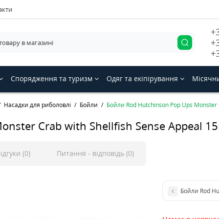
акти
+
+
+
Спорядження та туризм
Одяг та екіпірування
Місячн
Насадки для риболовлі
Бойли
Бойли Rod Hutchinson Pop Ups Monster 
nster Crab with Shellfish Sense Appeal 
ідгуки (0)
Питання - відповідь (0)
Бойли Rod Hu