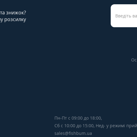
 та знижок?
у розсилку
Ос
Пн-Пт с 09:00 до 18:00,
Сб с 10:00 до 15:00, Нед- у режимі пр
sales@fishbum.ua