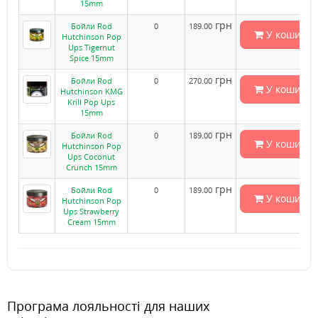
15mm
грн
Бойли Rod
0
189.00
У кошик
Hutchinson Pop
Ups Tigernut
Spice 15mm
грн
Бойли Rod
0
270.00
У кошик
Hutchinson KMG
Krill Pop Ups
15mm
грн
Бойли Rod
0
189.00
У кошик
Hutchinson Pop
Ups Coconut
Crunch 15mm
грн
Бойли Rod
0
189.00
У кошик
Hutchinson Pop
Ups Strawberry
Cream 15mm
Програма лояльності для наших