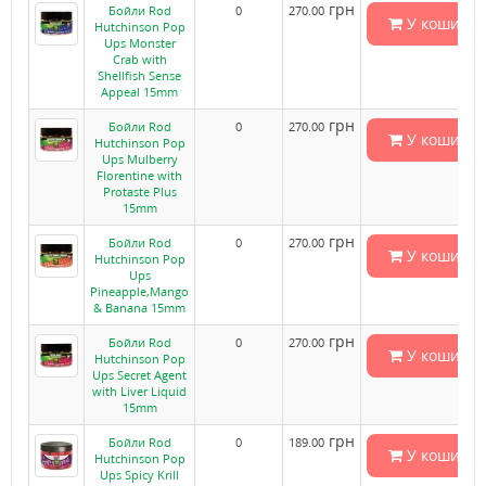
грн
Бойли Rod
0
270.00
У кошик
Hutchinson Pop
Ups Monster
Crab with
Shellfish Sense
Appeal 15mm
грн
Бойли Rod
0
270.00
У кошик
Hutchinson Pop
Ups Mulberry
Florentine with
Protaste Plus
15mm
грн
Бойли Rod
0
270.00
У кошик
Hutchinson Pop
Ups
Pineapple,Mango
& Banana 15mm
грн
Бойли Rod
0
270.00
У кошик
Hutchinson Pop
Ups Secret Agent
with Liver Liquid
15mm
грн
Бойли Rod
0
189.00
У кошик
Hutchinson Pop
Ups Spicy Krill