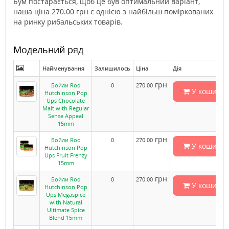
Бум постарається, щоб це був оптимальний варіант,
наша ціна 270.00 грн є однією з найбільш поміркованих
на ринку рибальських товарів.
Модельний ряд
Найменування
Залишилось
Ціна
Дія
грн
Бойли Rod
0
270.00
У кошик
Hutchinson Pop
Ups Chocolate
Malt with Regular
Sense Appeal
15mm
грн
Бойли Rod
0
270.00
У кошик
Hutchinson Pop
Ups Fruit Frenzy
15mm
грн
Бойли Rod
0
270.00
У кошик
Hutchinson Pop
Ups Megaspice
with Natural
Ultimate Spice
Blend 15mm