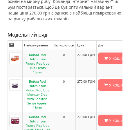
бойли на мирну рибу. Команда інтернет-магазину Фіш
Бум постарається, щоб це був оптимальний варіант,
наша ціна 270.00 грн є однією з найбільш поміркованих
на ринку рибальських товарів.
Модельний ряд
Найменування
Залишилось
Ціна
Дія
грн
Бойли Rod
0
270.00
У кошик
Hutchinson
Fluoro Pop Ups
Fruit Frenzy
15mm
грн
Бойли Rod
0
270.00
У кошик
Hutchinson
Fluoro Pop Ups
Monster Crab
with Shellfish
Sense Appeal
15mm
грн
Бойли Rod
0
270.00
У кошик
Hutchinson
Fluoro Pop Ups
Secret Agent with