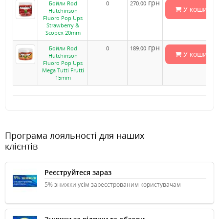
грн
Бойли Rod
0
270.00
У кошик
Hutchinson
Fluoro Pop Ups
Strawberry &
Scopex 20mm
грн
Бойли Rod
0
189.00
У кошик
Hutchinson
Fluoro Pop Ups
Mega Tutti Frutti
15mm
Програма лояльності для наших
клієнтів
Реєструйтеся зараз
5% знижки усім зареєстрованим користувачам