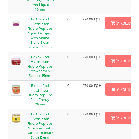
Liver Liquid
15mm
грн
Бойли Rod
0
270.00
У кошик
Hutchinson
Fluoro Pop Ups
Squid Octopus
with Amino
Blend Swan
Mussell 15mm
грн
Бойли Rod
0
270.00
У кошик
Hutchinson
Fluoro Pop Ups
Strawberry &
Scopex 15mm
грн
Бойли Rod
0
270.00
У кошик
Hutchinson
Fluoro Pop Ups
Fruit Frenzy
20mm
грн
Бойли Rod
0
270.00
У кошик
Hutchinson
Fluoro Pop Ups
Megaspice with
Natural Ultimate
Spice Blend