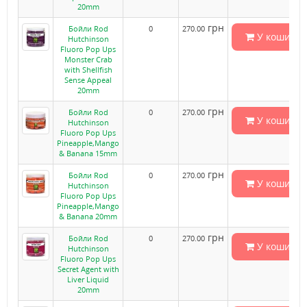
20mm
грн
Бойли Rod
0
270.00
У кошик
Hutchinson
Fluoro Pop Ups
Monster Crab
with Shellfish
Sense Appeal
20mm
грн
Бойли Rod
0
270.00
У кошик
Hutchinson
Fluoro Pop Ups
Pineapple,Mango
& Banana 15mm
грн
Бойли Rod
0
270.00
У кошик
Hutchinson
Fluoro Pop Ups
Pineapple,Mango
& Banana 20mm
грн
Бойли Rod
0
270.00
У кошик
Hutchinson
Fluoro Pop Ups
Secret Agent with
Liver Liquid
20mm