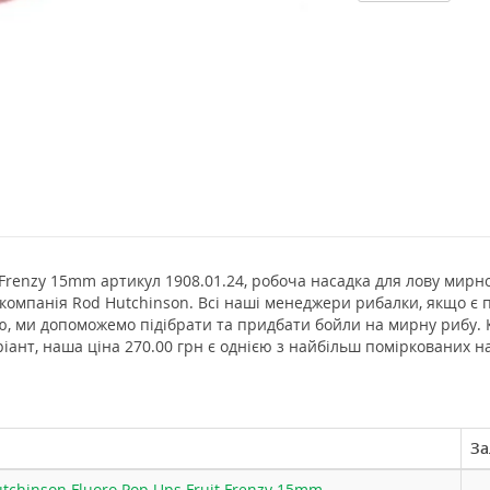
 Frenzy 15mm артикул 1908.01.24, робоча насадка для лову мирно
компанія Rod Hutchinson. Всі наші менеджери рибалки, якщо є
ією, ми допоможемо підібрати та придбати бойли на мирну рибу.
іант, наша ціна 270.00 грн є однією з найбільш поміркованих н
За
tchinson Fluoro Pop Ups Fruit Frenzy 15mm