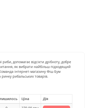
ї риби, допомагає відсікти дрібноту, добре
 питання, як вибрати найбільш підходящий
 Команда інтернет-магазину Фіш Бум
а ринку рибальських товарів.
лишилось
Ціна
Дія
0
270.00
грн