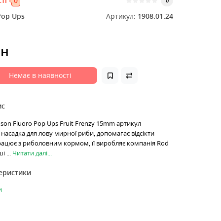
ті
0
0
Pop Ups
Артикул:
1908.01.24
рн
Немає в наявності
ис
son Fluoro Pop Ups Fruit Frenzy 15mm артикул
 насадка для лову мирної риби, допомагає відсікти
рацює з риболовним кормом, її виробляє компанія Rod
і ...
Читати далі...
теристики
и