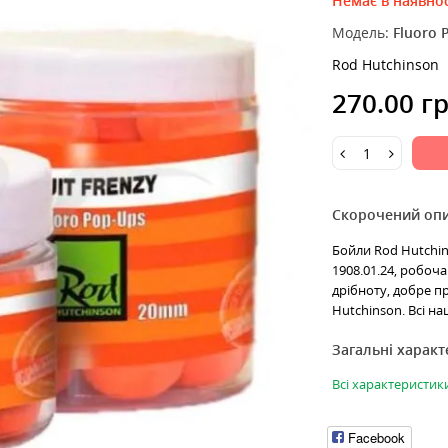
Немає в наявнос
Модель:
Fluoro 
Rod Hutchinson
270.00 г
Скорочений оп
Бойли Rod Hutchin
1908.01.24, робоча
дрібноту, добре п
Hutchinson. Всі наш
Загальні харак
Всі характеристик
Facebook