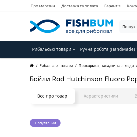
Про магазин
Доставка та оплата
Гарантія
Конт
Рибальські товари
Ручна робота (HandMade)
Рибальські товари
Прикормка, насадки та ліквіди
Бойли Rod Hutchinson Fluoro Po
Все про товар
Характеристики
В
Популярний