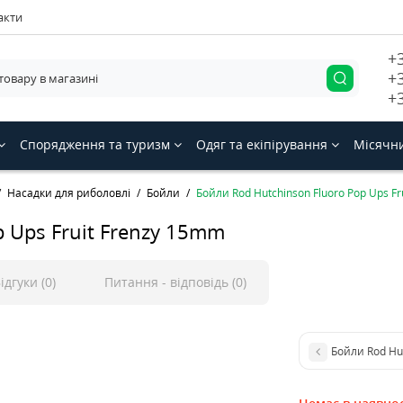
акти
+
+
+
Спорядження та туризм
Одяг та екіпірування
Місячн
Насадки для риболовлі
Бойли
Бойли Rod Hutchinson Fluoro Pop Ups F
p Ups Fruit Frenzy 15mm
ідгуки (0)
Питання - відповідь (0)
Бойли Rod Hu