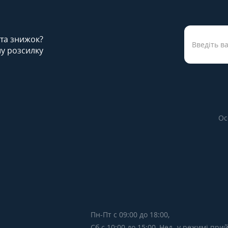
 та знижок?
у розсилку
Ос
Пн-Пт с 09:00 до 18:00,
Сб с 10:00 до 15:00, Нед- у режимі пр