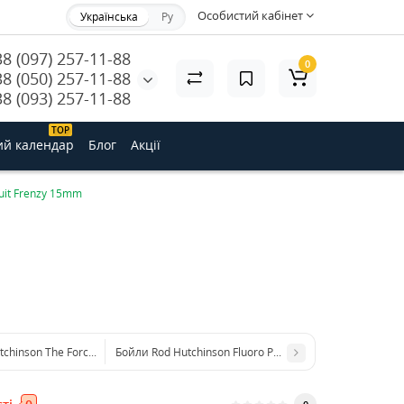
Особистий кабінет
Українська
Ру
38 (097) 257-11-88
0
38 (050) 257-11-88
38 (093) 257-11-88
ТОP
ий календар
Блог
Акції
ruit Frenzy 15mm
tchinson The Force Fluoro Dumbell Pop Ups 20mm
Бойли Rod Hutchinson Fluoro Pop Ups Monster Crab with