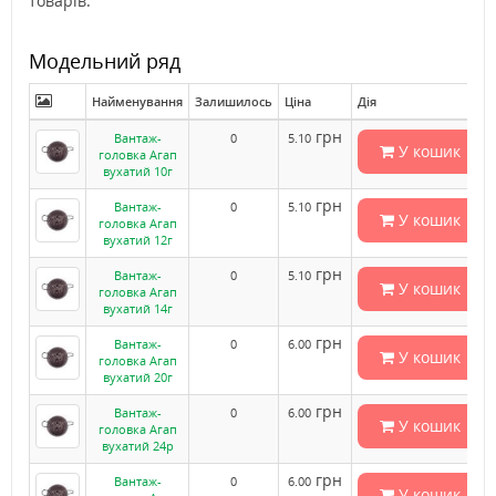
товарів.
Модельний ряд
Найменування
Залишилось
Ціна
Дія
грн
Вантаж-
0
5.10
У кошик
головка Агап
вухатий 10г
грн
Вантаж-
0
5.10
У кошик
головка Агап
вухатий 12г
грн
Вантаж-
0
5.10
У кошик
головка Агап
вухатий 14г
грн
Вантаж-
0
6.00
У кошик
головка Агап
вухатий 20г
грн
Вантаж-
0
6.00
У кошик
головка Агап
вухатий 24р
грн
Вантаж-
0
6.00
У кошик