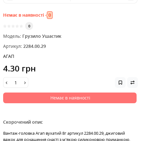
Немає в наявності
0
0
Модель:
Грузило Ушастик
Артикул:
2284.00.29
АГАП
4.30 грн
Немає в наявності
Скорочений опис
Вантаж-головка Агап вухатий 8г артикул 2284.00.29, джиговий
важок для оснащення снасті з м'якою силиконовою приманкою,