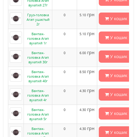
головка Агап
вухатий 27г
грн
Груз-головка
0
5.10
У кошик
Агап ушастый
2г
грн
Вантаж-
0
5.10
У кошик
головка Агап
вухатий 1г
грн
Вантаж-
0
6.00
У кошик
головка Агап
вухатий 30г
грн
Вантаж-
0
8.50
У кошик
головка Агап
вухатий 40г
грн
Вантаж-
0
4.30
У кошик
головка Агап
вухатий 4г
грн
Вантаж-
0
4.30
У кошик
головка Агап
вухатий 5г
грн
Вантаж-
0
4.30
У кошик
головка Агап