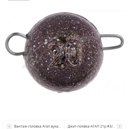
Вантаж-головка Агап вухатий 60г
Джиг-голівка АГАП 21р #3/0 Gamaka