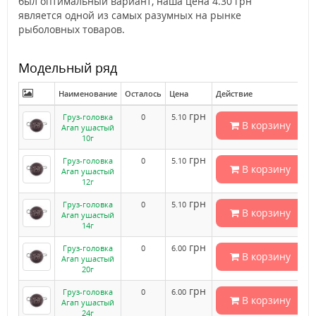
был оптимальный вариант, наша цена 4.30 грн
является одной из самых разумных на рынке
рыболовных товаров.
Модельный ряд
Наименование
Осталось
Цена
Действие
грн
Груз-головка
0
5.10
В корзину
Агап ушастый
10г
грн
Груз-головка
0
5.10
В корзину
Агап ушастый
12г
грн
Груз-головка
0
5.10
В корзину
Агап ушастый
14г
грн
Груз-головка
0
6.00
В корзину
Агап ушастый
20г
грн
Груз-головка
0
6.00
В корзину
Агап ушастый
24г