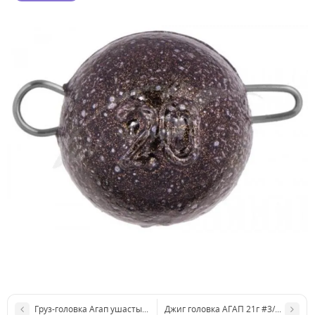
Груз-головка Агап ушастый 60г
Джиг головка АГАП 21г #3/0 Gamaka