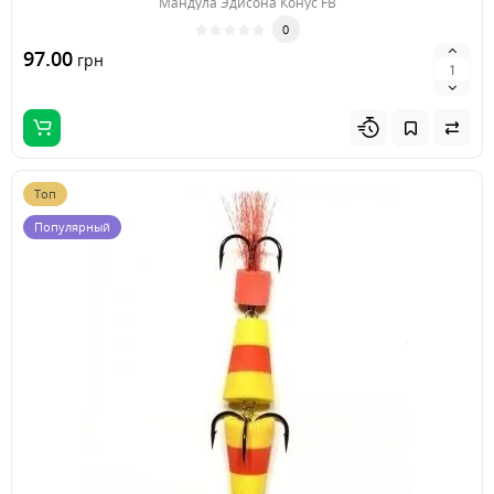
Мандула Эдисона Конус FB
0
97.00
грн
Топ
Популярный