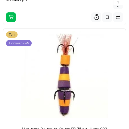
Топ
Популярный
Мандула Эдисона Конус FB 75мм. Цвет 022