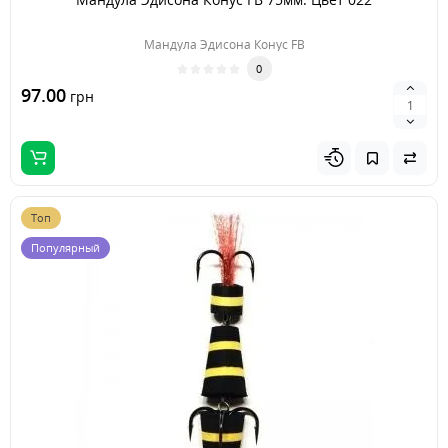
Мандула Эдисона Конус FB
0
97.00
грн
Топ
Популярный