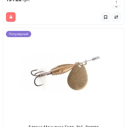
Популярный
Блесна Маньячка Гедзь №1. Золото