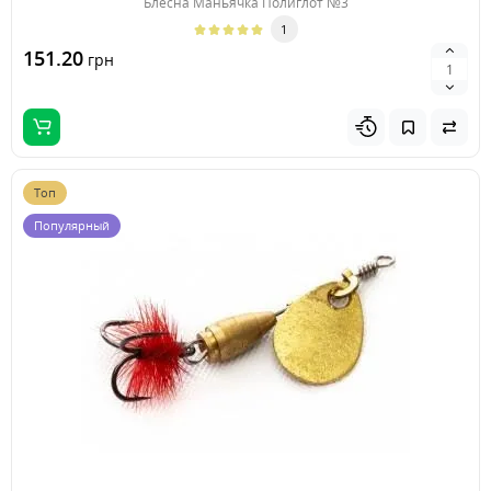
Блесна Маньячка Полиглот №3
1
151.20
грн
Топ
Популярный