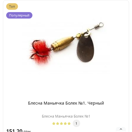
Топ
Популярный
Блесна Маньячка Болек №1. Черный
Блесна Маньячка Болек №1
1
151.20
грн