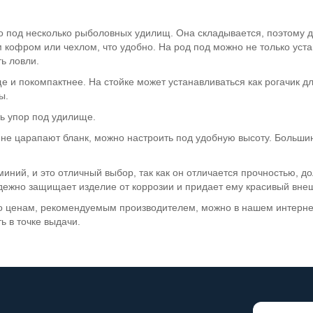
но под несколько рыболовных удилищ. Она складывается, поэтому д
 кофром или чехлом, что удобно. На род под можно не только уста
ь ловли.
 и покомпактнее. На стойке может устанавливаться как рогачик для
ы.
ть упор под удилище.
 не царапают бланк, можно настроить под удобную высоту. Больши
миний, и это отличный выбор, так как он отличается прочностью, 
дежно защищает изделие от коррозии и придает ему красивый вне
 по ценам, рекомендуемым производителем, можно в нашем интерн
ь в точке выдачи.