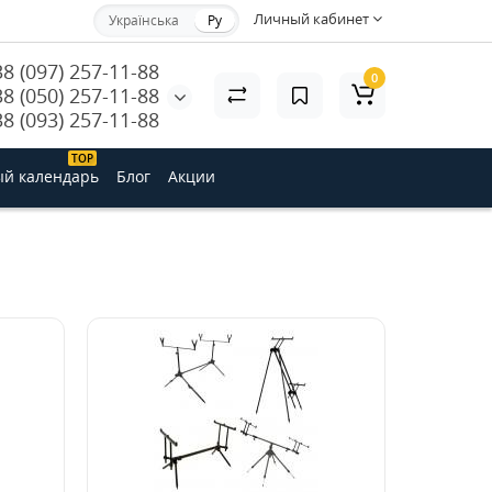
Личный кабинет
Українська
Ру
38 (097) 257-11-88
0
38 (050) 257-11-88
38 (093) 257-11-88
ТОP
й календарь
Блог
Акции