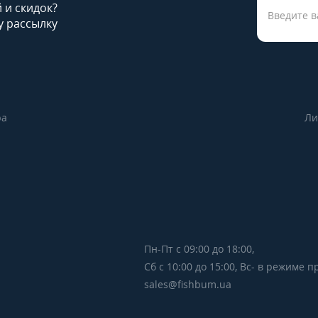
й и скидок?
 рассылку
ра
Ли
Пн-Пт с 09:00 до 18:00,
Сб с 10:00 до 15:00, Вс- в режиме 
sales@fishbum.ua