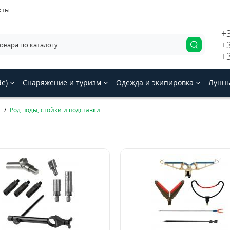
кты
+
+
+
de)
Снаряжение и туризм
Одежда и экипировка
Лунны
и
Род поды, стойки и подставки