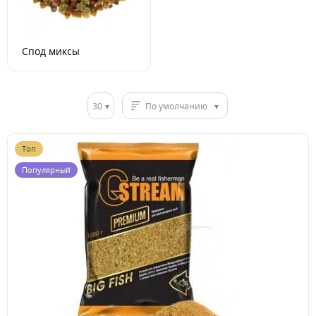
Спод миксы
30
По умолчанию
Топ
Популярный