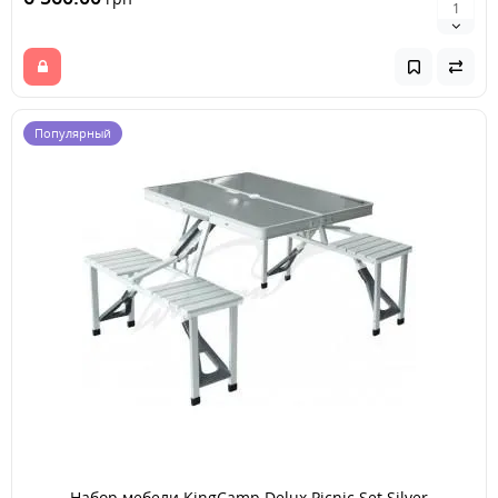
Популярный
Набор мебели KingCamp Delux Picnic Set Silver