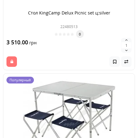
Стол KingCamp Delux Picnic set ц:silver
22480513
0
3 510.00
грн
Популярный