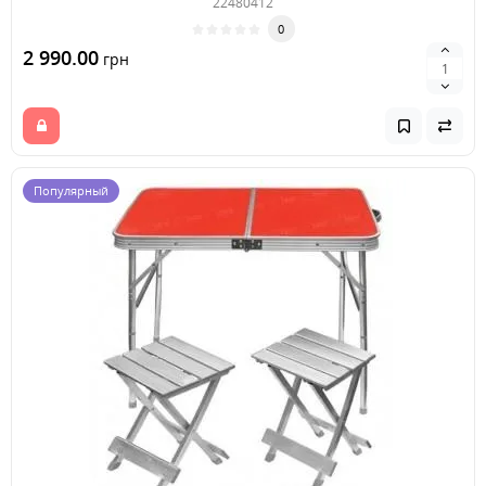
22480412
0
2 990.00
грн
Популярный