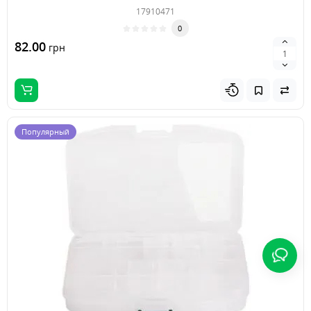
17910471
0
82.00
грн
Популярный