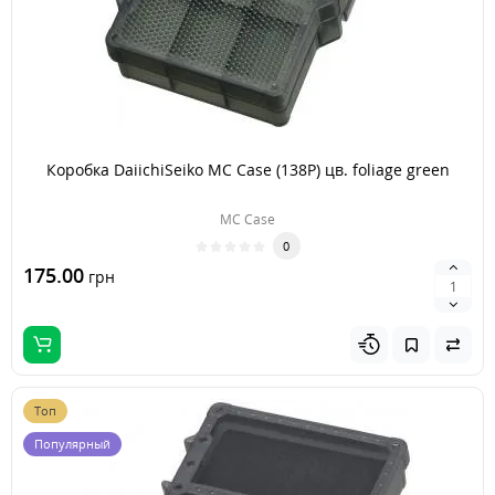
Коробка DaiichiSeiko MC Case (138P) цв. foliage green
MC Case
0
175.00
грн
Топ
Популярный