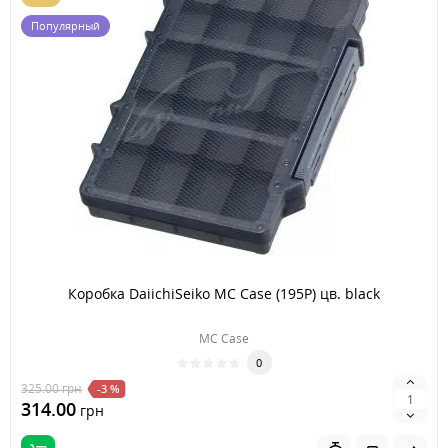
Популярный
Коробка DaiichiSeiko MC Case (195P) цв. black
MC Case
0
325.00
грн
-3 %
314.00
грн