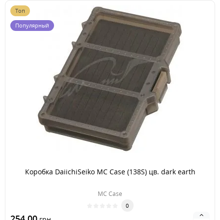
Топ
Популярный
Коробка DaiichiSeiko MC Case (138S) цв. dark earth
MC Case
0
254.00
грн