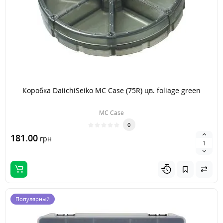
Коробка DaiichiSeiko MC Case (75R) цв. foliage green
MC Case
0
181.00
грн
Популярный