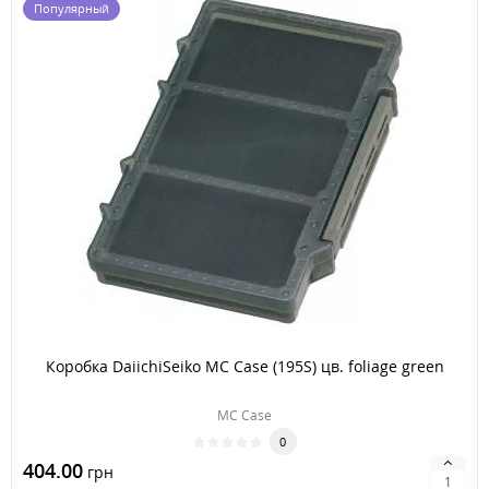
Популярный
Коробка DaiichiSeiko MC Case (195S) цв. foliage green
MC Case
0
404.00
грн