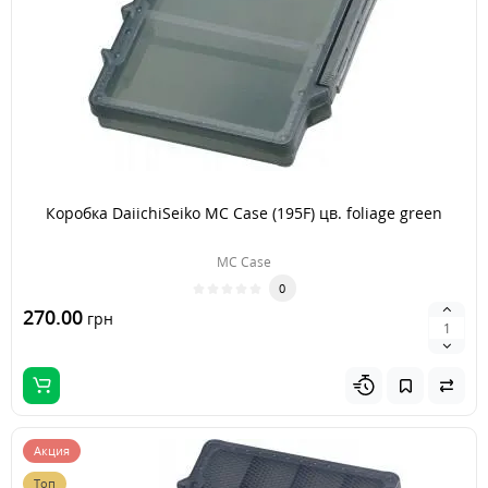
Коробка DaiichiSeiko MC Case (195F) цв. foliage green
MC Case
0
270.00
грн
Акция
Топ