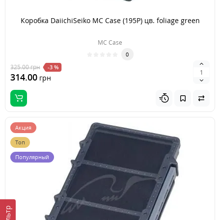
Коробка DaiichiSeiko MC Case (195P) цв. foliage green
MC Case
0
325.00
грн
-3 %
314.00
грн
Акция
Топ
Популярный
Фильтр