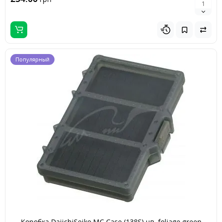
Популярный
Коробка DaiichiSeiko MC Case (138S) цв. foliage green