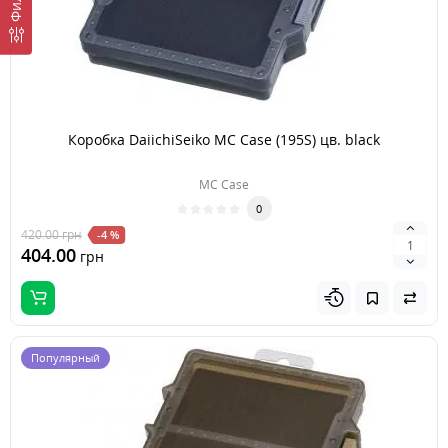
Коробка DaiichiSeiko MC Case (195S) цв. black
MC Case
0
420.00
грн
-4 %
404.00
грн
Популярный