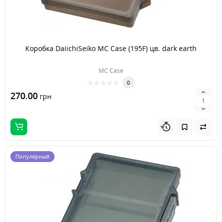
Коробка DaiichiSeiko MC Case (195F) цв. dark earth
MC Case
0
270.00
грн
Популярный