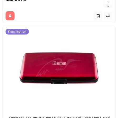
Популярный
Кошелек для приманок Mukai Lure Hard Case Size L Red