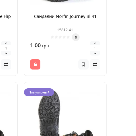
 Flip
Сандалии Norfin Journey Bl 41
k
15812-41
0
1.00
грн
Популярный