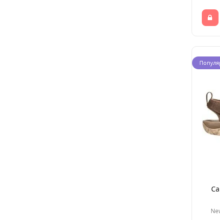
Популя
Са
New