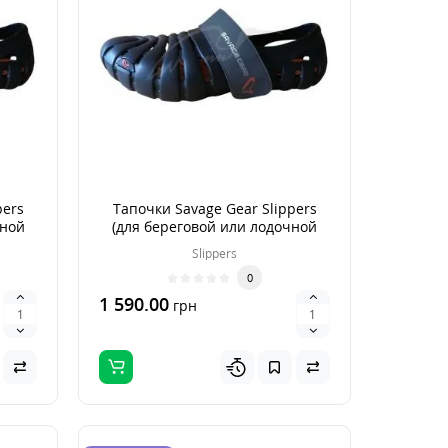
pers
Тапочки Savage Gear Slippers
чной
(для береговой или лодочной
рыбалки) р. 43
Slippers
0
1 590.00
грн