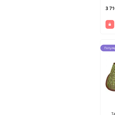
3 71
Популя
Т