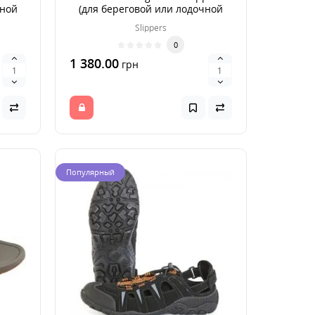
чной
(для береговой или лодочной
рыбалки) р. 46
Slippers
0
1 380.00
грн
Популярный