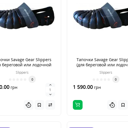
очки Savage Gear Slippers
Тапочки Savage Gear Slip
я береговой или лодочной
(для береговой или лодо
рыбалки) р. 41
рыбалки) р. 42
Slippers
Slippers
0
0
0.00
1 590.00
грн
грн