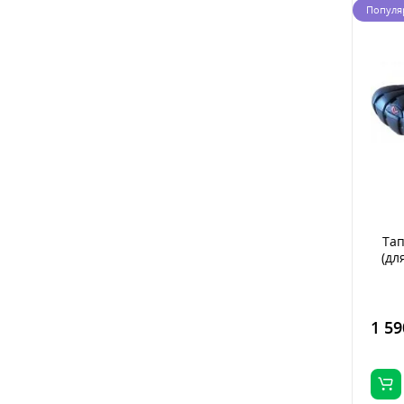
Популя
Тап
(дл
1 59