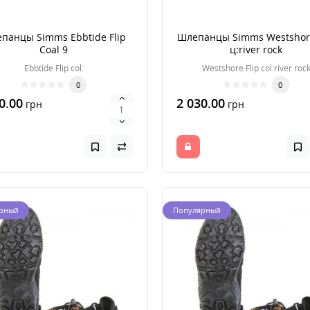
панцы Simms Ebbtide Flip
Шлепанцы Simms Westshore
Coal 9
ц:river rock
Ebbtide Flip col:
Westshore Flip col:river roc
0
0
0.00
2 030.00
грн
грн
рный
Популярный