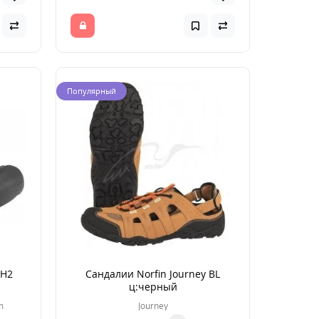
Популярный
 H2
Сандалии Norfin Journey BL
ц:черный
m
Journey