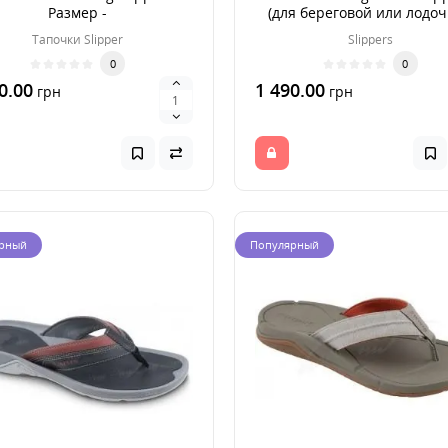
Размер -
(для береговой или лодо
рыбалки) р. 44
Тапочки Slipper
Slippers
0
0
0.00
1 490.00
грн
грн
рный
Популярный