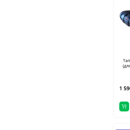
Тап
(дл
1 59