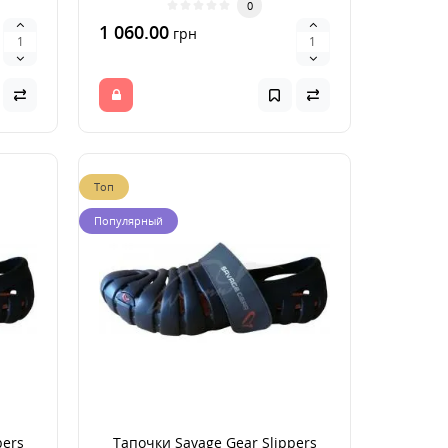
0
1 060.00
грн
Топ
Популярный
pers
Тапочки Savage Gear Slippers