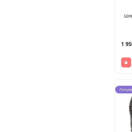
Шле
1 95
Популя