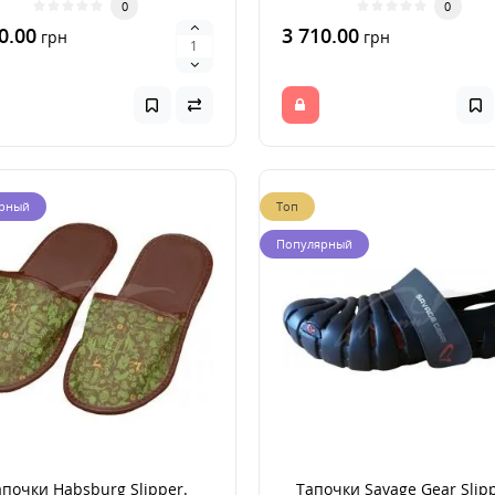
0
0
0.00
3 710.00
грн
грн
рный
Топ
Популярный
апочки Habsburg Slipper.
Тапочки Savage Gear Slip