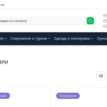
кты
+
+
+
de)
Снаряжение и туризм
Одежда и экипировка
Лунны
али
рный
Популярный