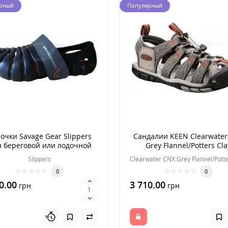
рный
Популярный
очки Savage Gear Slippers
Сандалии KEEN Clearwater
я береговой или лодочной
Grey Flannel/Potters Cla
рыбалки) р. 45
Slippers
0
0
0.00
3 710.00
грн
грн