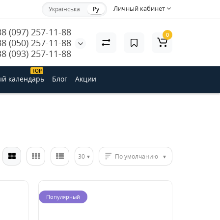
Личный кабинет
Українська
Ру
38 (097) 257-11-88
0
38 (050) 257-11-88
38 (093) 257-11-88
ТОP
й календарь
Блог
Акции
30
По умолчанию
Популярный