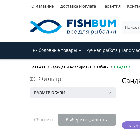
О магазине
Доставка и оплата
Гарантия
Конта
Рыболовные товары
Ручная работа (HandMa
Главная
Одежда и экипировка
Обувь
Сандали
Фильтр
Санд
РАЗМЕР ОБУВИ
Сбросить
Выберите фильтры
Популя