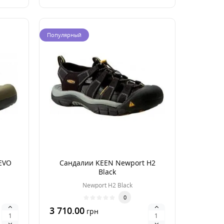
Популярный
EVO
Сандалии KEEN Newport H2
Black
Newport H2 Black
0
3 710.00
грн