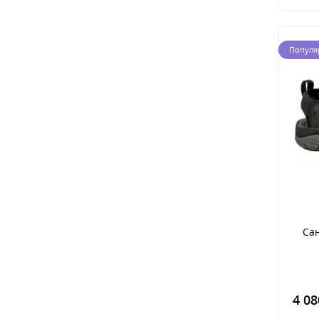
Популя
Са
4 08