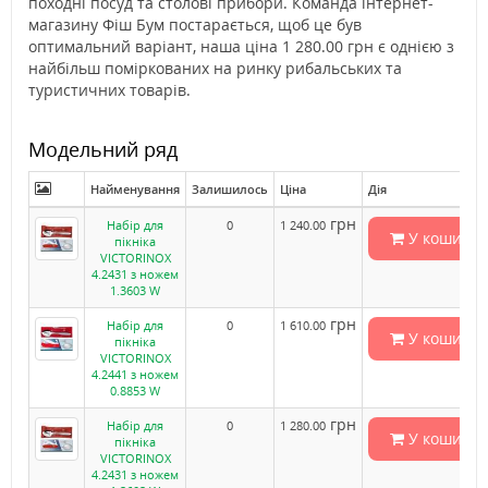
походні посуд та столові прибори. Команда інтернет-
магазину Фіш Бум постарається, щоб це був
оптимальний варіант, наша ціна 1 280.00 грн є однією з
найбільш поміркованих на ринку рибальських та
туристичних товарів.
Модельний ряд
Найменування
Залишилось
Ціна
Дія
грн
Набір для
0
1 240.00
У кошик
пікніка
VICTORINOX
4.2431 з ножем
1.3603 W
грн
Набір для
0
1 610.00
У кошик
пікніка
VICTORINOX
4.2441 з ножем
0.8853 W
грн
Набір для
0
1 280.00
У кошик
пікніка
VICTORINOX
4.2431 з ножем