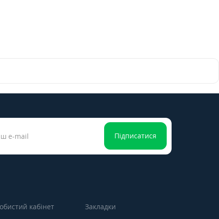
Підписатися
обистий кабінет
Закладки