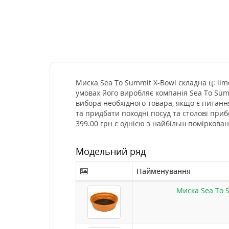
Миска Sea To Summit X-Bowl складна ц: lim
умовах його виробляє компанія Sea To Sum
вибора необхідного товара, якщо є питанн
та придбати походні посуд та столові при
399.00 грн є однією з найбільш поміркова
Модельний ряд
Найменування
Миска Sea To S