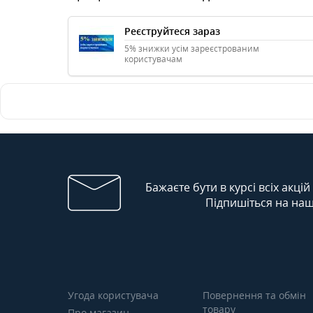
Реєструйтеся зараз
5% знижки усім зареєстрованим
користувачам
Бажаєте бути в курсі всіх акцій
Підпишіться на наш
Угода користувача
Повернення та обмін
товару
Про магазин