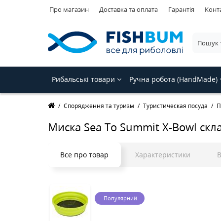
Про магазин
Доставка та оплата
Гарантія
Конт
Рибальські товари
Ручна робота (HandMade)
Спорядження та туризм
Туристическая посуда
П
Миска Sea To Summit X-Bowl скла
Все про товар
Характеристики
В
Популярний