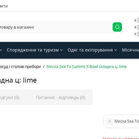
акти
+
+
+
Спорядження та туризм
Одяг та екіпірування
Місячн
осуд і столові прибори
Миска Sea To Summit X-Bowl складна ц: lime
дна ц: lime
ідгуки (0)
Питання - відповідь (0)
Миска Sea To