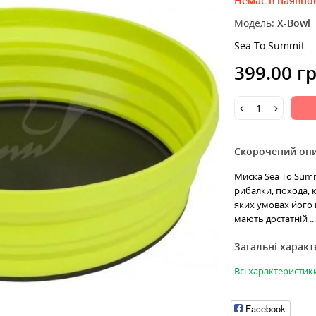
Немає в наявнос
Модель:
X-Bowl
Sea To Summit
399.00 г
Скорочений оп
Миска Sea To Summi
рибалки, похода, 
яких умовах його 
мають достатній ..
Загальні харак
Всі характеристик
Facebook