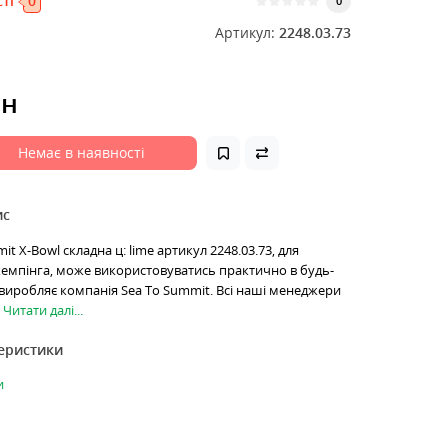
ті
0
0
Артикул:
2248.03.73
рн
Немає в наявності
ис
t X-Bowl складна ц: lime артикул 2248.03.73, для
кемпінга, може використовуватись практично в будь-
виробляє компанія Sea To Summit. Всі наші менеджери
.
Читати далі...
теристики
и