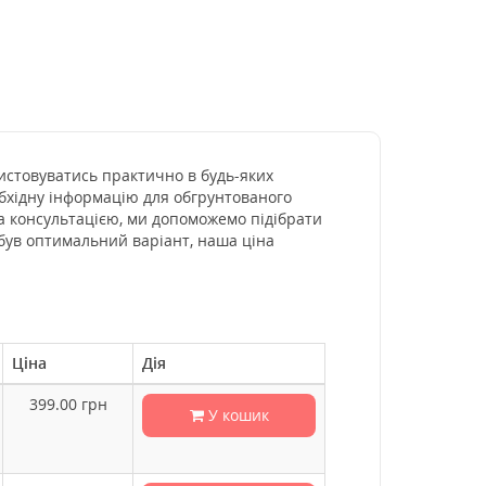
ристовуватись практично в будь-яких
бхідну інформацію для обгрунтованого
за консультацією, ми допоможемо підібрати
 був оптимальний варіант, наша ціна
Ціна
Дія
399.00
грн
У кошик