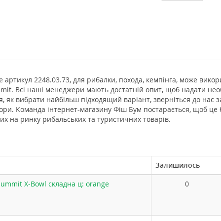
e артикул 2248.03.73, для рибалки, похода, кемпінга, може вико
mit. Всі наші менеджери мають достатній опит, щоб надати нео
я, як вибрати найбільш підходящий варіант, зверніться до нас 
бори. Команда інтернет-магазину Фіш Бум постарається, щоб це
них на ринку рибальських та туристичних товарів.
Залишилось
ummit X-Bowl складна ц: orange
0