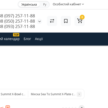
Особистий кабінет
Українська
Ру
38 (097) 257-11-88
0
38 (050) 257-11-88
38 (093) 257-11-88
ТОP
ий календар
Блог
Акції
 Summit X-Bowl складна ц: orange
Миска Sea To Summit X-Plate складна ц: black