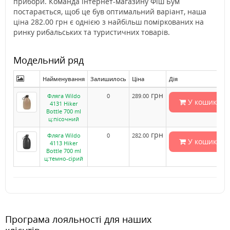
прибори. Команда інтернет-магазину Фіш Бум
постарається, щоб це був оптимальний варіант, наша
ціна 282.00 грн є однією з найбільш поміркованих на
ринку рибальських та туристичних товарів.
Модельний ряд
Найменування
Залишилось
Ціна
Дія
грн
Фляга Wildo
0
289.00
У кошик
4131 Hiker
Bottle 700 ml
ц:пісочний
грн
Фляга Wildo
0
282.00
У кошик
4113 Hiker
Bottle 700 ml
ц:темно-сірий
Програма лояльності для наших