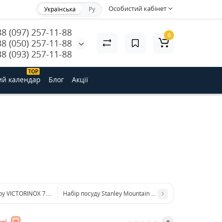
Особистий кабінет
Українська
Ру
38 (097) 257-11-88
0
38 (050) 257-11-88
38 (093) 257-11-88
ТОP
ий календар
Блог
Акції
ру VICTORINOX 7.6076
Набір посуду Stanley Mountain Compact 0,7 л.