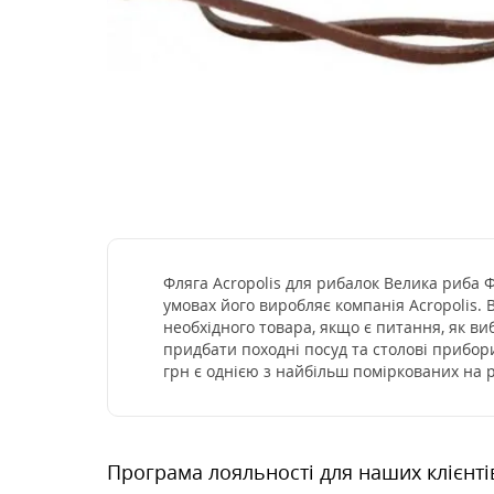
Фляга Acropolis для рибалок Велика риба Ф
умовах його виробляє компанія Acropolis.
необхідного товара, якщо є питання, як в
придбати походні посуд та столові прибор
грн є однією з найбільш поміркованих на 
Програма лояльності для наших клієнті