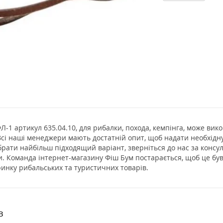
Л-1 артикул 635.04.10, для рибалки, похода, кемпінга, може ви
 Всі наші менеджери мають достатній опит, щоб надати необхід
ибрати найбільш підходящий варіант, зверніться до нас за конс
и. Команда інтернет-магазину Фіш Бум постарається, щоб це бу
ринку рибальських та туристичних товарів.
в