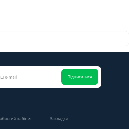
Підписатися
обистий кабінет
Закладки