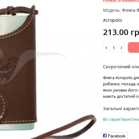
Немає в наявнос
Модель:
Фляга 
Acropolis
213.00 г
Скорочений оп
Фляга Acropolis дл
рибалки, похода, 
яких умовах його 
мають достатній о
Загальні харак
Всі характеристик
Facebook