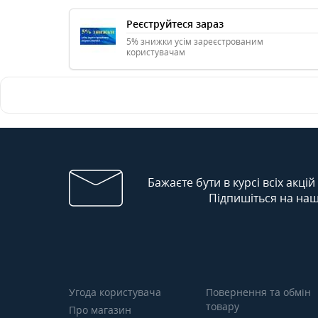
Реєструйтеся зараз
5% знижки усім зареєстрованим
користувачам
Бажаєте бути в курсі всіх акцій
Підпишіться на наш
Угода користувача
Повернення та обмін
товару
Про магазин