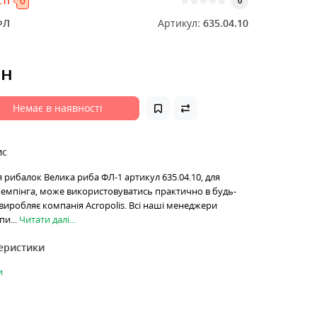
ті
0
0
ФЛ
Артикул:
635.04.10
рн
Немає в наявності
ис
я рибалок Велика риба ФЛ-1 артикул 635.04.10, для
кемпінга, може використовуватись практично в будь-
виробляє компанія Acropolis. Всі наші менеджери
пи...
Читати далі...
теристики
и