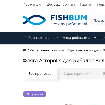
Про магазин
Доставка та оплата
Гарантія
Конт
Рибальські товари
Ручна робота (HandMade)
Спорядження та туризм
Туристическая посуда
П
Фляга Acropolis для рибалок Ве
Все про товар
Характеристики
В
Популярний