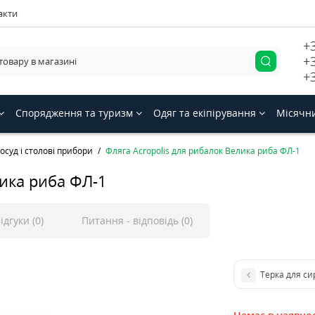
акти
+
+
+
Спорядження та туризм
Одяг та екіпірування
Місячн
осуд і столові прибори
Фляга Acropolis для рибалок Велика риба ФЛ-1
лика риба ФЛ-1
ідгуки (0)
Питання - відповідь (0)
Терка для си