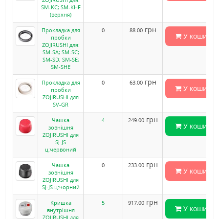
SM-KC; SM-KHF
(верхня)
грн
Прокладка для
0
88.00
У кошик
пробки
ZOJIRUSHI для:
SM-SA; SM-SC;
SM-SD; SM-SE;
SM-SHE
грн
Прокладка для
0
63.00
У кошик
пробки
ZOJIRUSHI для
SV-GR
грн
Чашка
4
249.00
У кошик
зовнішня
ZOJIRUSHI для
SJ-JS
ц:червоний
грн
Чашка
0
233.00
У кошик
зовнішня
ZOJIRUSHI для
SJ-JS ц:чорний
грн
Кришка
5
917.00
У кошик
внутрішня
ZOJIRUSHI для