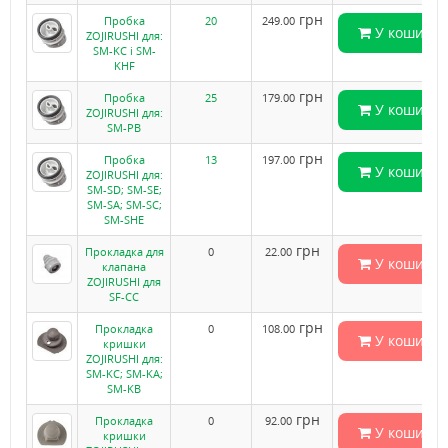
грн
Пробка
20
249.00
У кошик
ZOJIRUSHI для:
SM-KC і SM-
KHF
грн
Пробка
25
179.00
У кошик
ZOJIRUSHI для:
SM-PB
грн
Пробка
13
197.00
У кошик
ZOJIRUSHI для:
SM-SD; SM-SE;
SM-SA; SM-SC;
SM-SHE
грн
Прокладка для
0
22.00
У кошик
клапана
ZOJIRUSHI для
SF-CC
грн
Прокладка
0
108.00
У кошик
кришки
ZOJIRUSHI для:
SM-KC; SM-KA;
SM-KB
грн
Прокладка
0
92.00
У кошик
кришки