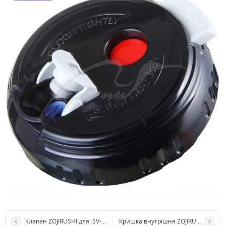
Клапан ZOJIRUSHI для: SV-GG; SJ-TE; SJ-TE
Кришка внутрішня ZOJIRUSHI для: SJ-S