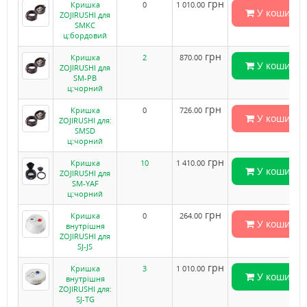
грн
Кришка
0
1 010.00
У кошик
ZOJIRUSHI для
SMKC
ц:бордовий
грн
Кришка
2
870.00
У кошик
ZOJIRUSHI для
SM-PB
ц:чорний
грн
Кришка
0
726.00
У кошик
ZOJIRUSHI для:
SMSD
ц:чорний
грн
Кришка
10
1 410.00
У кошик
ZOJIRUSHI для
SM-YAF
ц:чорний
грн
Кришка
0
264.00
У кошик
внутрішня
ZOJIRUSHI для
SJ-JS
грн
Кришка
3
1 010.00
У кошик
внутрішня
ZOJIRUSHI для:
SJ-TG