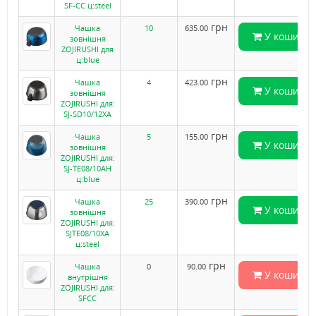
SF-CC ц:steel
грн
Чашка
10
635.00
У кошик
зовнішня
ZOJIRUSHI для
ц:blue
грн
Чашка
4
423.00
У кошик
зовнішня
ZOJIRUSHI для:
SJ-SD10/12XA
грн
Чашка
5
155.00
У кошик
зовнішня
ZOJIRUSHI для:
SJ-TE08/10AH
ц:blue
грн
Чашка
25
390.00
У кошик
зовнішня
ZOJIRUSHI для:
SJTE08/10XA
ц:steel
грн
Чашка
0
90.00
У кошик
внутрішня
ZOJIRUSHI для:
SFCC